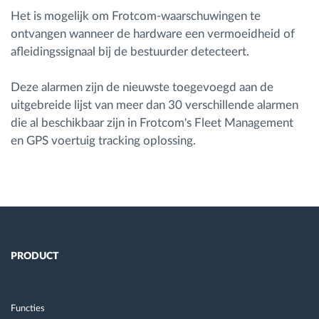
Het is mogelijk om Frotcom-waarschuwingen te
ontvangen wanneer de hardware een vermoeidheid of
Routeplanning en -monitoring
afleidingssignaal bij de bestuurder detecteert.
Automatische bestuurdersidentificatie
Deze alarmen zijn de nieuwste toegevoegd aan de
uitgebreide lijst van meer dan 30 verschillende alarmen
Ontdek alle functies
die al beschikbaar zijn in Frotcom's Fleet Management
en GPS voertuig tracking oplossing.
Hoe we de noden van elke vlootactiviteit
oplossen
Besparingscalculator
PRODUCT
Functies