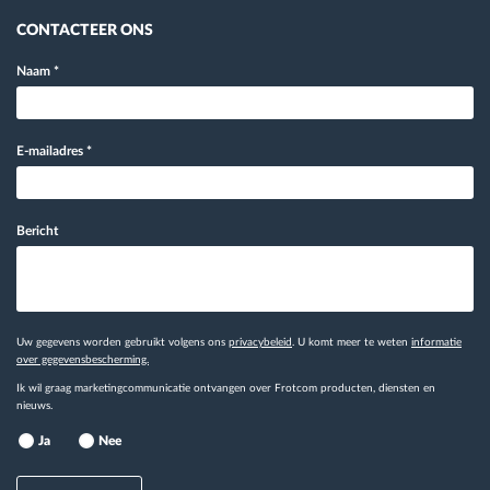
CONTACTEER ONS
Naam
*
E-mailadres
*
Bericht
Uw gegevens worden gebruikt volgens ons
privacybeleid
. U komt meer te weten
informatie
over gegevensbescherming.
Ik wil graag marketingcommunicatie ontvangen over Frotcom producten, diensten en
nieuws.
Ja
Nee