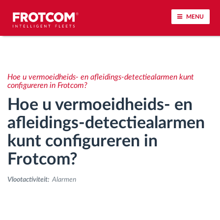
MENU
Voertuigtracking en sensorbewaking
Hoe u vermoeidheids- en afleidings-detectiealarmen kunt
Rijgedrag analyse
configureren in Frotcom?
Hoe u vermoeidheids- en
Controle van rijtijden
afleidings-detectiealarmen
kunt configureren in
Personeelsbeheer
Frotcom?
Downloaden van tachograaf op afstand
Vlootactiviteit:
Alarmen
Toegangsbeheer
Brandstofbeheer