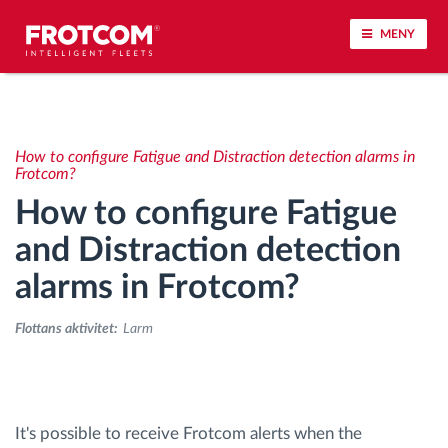
MENY
Spårning av fordon och sensorövervaktning
How to configure Fatigue and Distraction detection alarms in
Körbeteende analys
Frotcom?
How to configure Fatigue
Körtidsövervakning
and Distraction detection
alarms in Frotcom?
Workforce management
Flottans aktivitet:
Larm
järrstyrd nedladdning från färdskrivare
Åtkomstkontroll
It's possible to receive Frotcom alerts when the
Bränslehantering