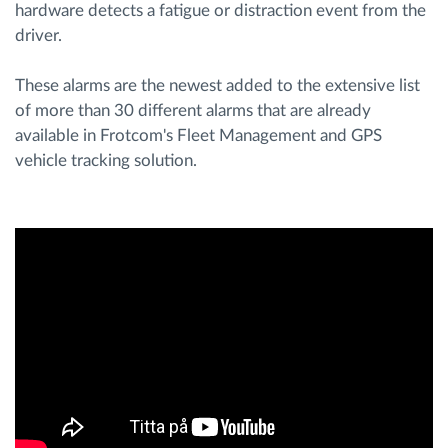
hardware detects a fatigue or distraction event from the
driver.
Ruttplanering och övervakning
These alarms are the newest added to the extensive list
Automatisk förare identifiering
of more than 30 different alarms that are already
available in Frotcom's Fleet Management and GPS
vehicle tracking solution.
Upptäck alla funktioner
Vi löser varje flottas verksamhetsbehov
Sparkalkylator