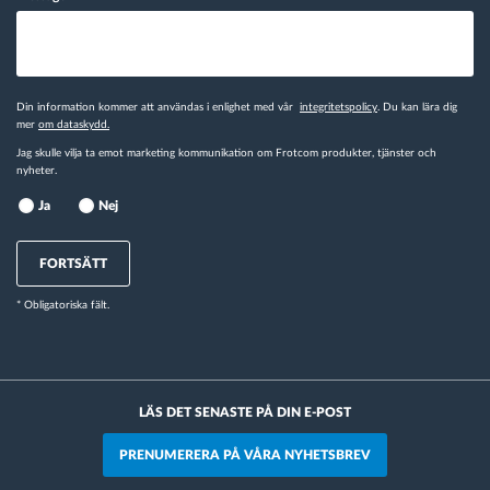
Din information kommer att användas i enlighet med vår
integritetspolicy
. Du kan lära dig
mer
om dataskydd.
Jag skulle vilja ta emot marketing kommunikation om Frotcom produkter, tjänster och
nyheter.
Ja
Nej
FORTSÄTT
* Obligatoriska fält.
LÄS DET SENASTE PÅ DIN E-POST
PRENUMERERA PÅ VÅRA NYHETSBREV