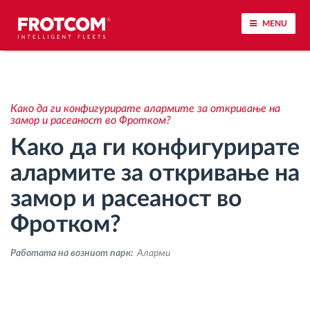
MENU
Лоцирање на возилото и сензорско следење
Како да ги конфигурирате алармите за откривање на
Анализа на возачкото однесување
замор и расеаност во Фротком?
Како да ги конфигурирате
Следење на времетраењето на возењето
алармите за откривање на
замор и расеаност во
Управување со работната сила
Фротком?
Далечинско преземање тахографски
датотеки
Работата на возниот парк:
Аларми
Контрола на пристап