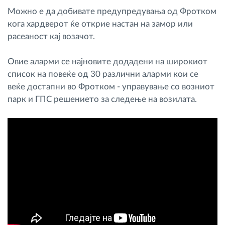
Управување со горивото
Можно е да добивате предупредувања од Фротком
кога хардверот ќе открие настан на замор или
расеаност кај возачот.
Планирање и следење на рутите
Овие аларми се најновите додадени на широкиот
Автоматска идентификација на возачите
список на повеќе од 30 различни аларми кои се
веќе достапни во Фротком - управување со возниот
Откријте ги сите можности
парк и ГПС решението за следење на возилата.
Како ја решаваме
Калкулатор за заштеди