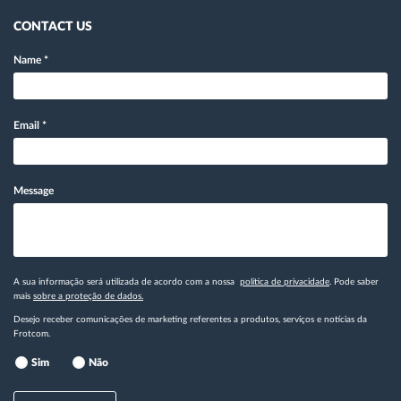
CONTACT US
Name
*
Email
*
Message
A sua informação será utilizada de acordo com a nossa
política de privacidade
. Pode saber
mais
sobre a proteção de dados.
Desejo receber comunicações de marketing referentes a produtos, serviços e notícias da
Frotcom.
Sim
Não