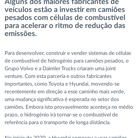
Alguns dos maiores fabricantes de
Gestão de Combustível
veículos estão a investir em camiões
pesados ​​com células de combustível
Planejamento e monitoração de rotas
para acelerar o ritmo de redução das
emissões.
Identificação automática de condutores
Para desenvolver, construir e vender sistemas de células
Ver todas as funcionalidades
de combustível de hidrogénio para camiões pesados, o
Grupo Volvo e a Daimler Trucks criaram uma joint
venture. Com esta parceria e outros fabricantes
importantes, como Toyota e Hyundai, movendo-se
Como resolvemos cada necessidade da
recentemente em direção a esse caminho mais verde,
atividade da frota
uma mudança significativa é esperada no setor dos
camiões. Embora isto provavelmente aconteça no médio
prazo, o hidrogénio irá tornar-se o combustível de
Calculadora de benefícios
referência para o transporte de longa distância.
No início de 2020, a Hyundai começou a usar camiões