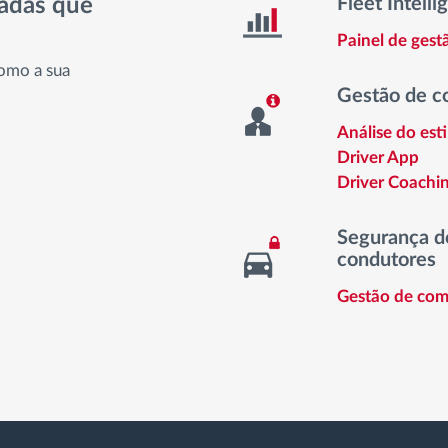
nadas que
Fleet Intelli
Painel de ges
omo a sua
Gestão de c
Análise do est
Driver App
Driver Coachi
Segurança do
condutores
Gestão de com