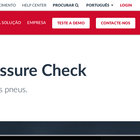
CIMENTO
HELP CENTER
PROCURAR
PORTUGUÊS
LOGIN
A SOLUÇÃO
EMPRESA
TESTE A DEMO
CONTACTE-NOS
essure Check
s pneus.