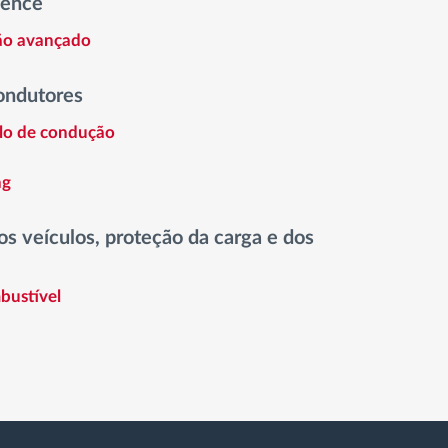
gence
tão avançado
ondutores
ilo de condução
ng
s veículos, proteção da carga e dos
bustível