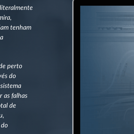
literalmente
mira,
olam tenham
na
de perto
vés do
 sistema
r as falhas
tal de
u,
 do