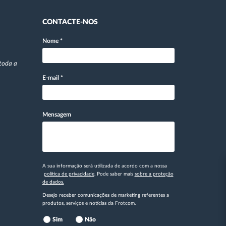
CONTACTE-NOS
Nome
*
toda a
E-mail
*
Mensagem
A sua informação será utilizada de acordo com a nossa
política de privacidade
. Pode saber mais
sobre a proteção
de dados.
Desejo receber comunicações de marketing referentes a
produtos, serviços e notícias da Frotcom.
Sim
Não