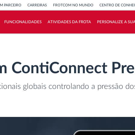
M PARCEIRO
CARREIRAS
FROTCOM NO MUNDO
CENTRO DE CONHE
FUNCIONALIDADES
ATIVIDADES DA FROTA
PERSONALIZE A SU
Como resolvemos cada necessidade da
atividade da frota
m ContiConnect Pr
Calculadora de Benefícios
ionais globais controlando a pressão do