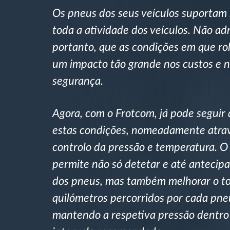
Os pneus dos seus veículos suportam 
Controlo de acesso
toda a atividade dos veículos. Não ad
Gestão de Combustível
portanto, que as condições em que r
um impacto tão grande nos custos e 
Planeamento e monitorização de rotas
segurança.
Identificação automática de
Agora, com o Frotcom, já pode seguir 
condutores
estas condições, nomeadamente atra
Ver todas as funcionalidades
controlo da pressão e temperatura. O
permite não só detetar e até antecipa
dos pneus, mas também melhorar o to
quilómetros percorridos por cada pne
mantendo a respetiva pressão dentro