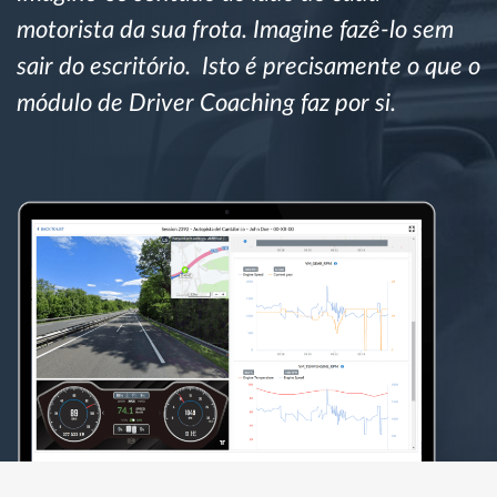
Gestão de Combustível
motorista da sua frota. Imagine fazê-lo sem
sair do escritório. Isto é precisamente o que o
Planeamento e monitorização de rotas
módulo de Driver Coaching faz por si.
Identificação automática de condutores
Ver todas as funcionalidades
Como resolvemos cada necessidade da
atividade da frota
Calculadora de Benefícios