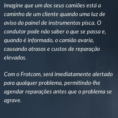
Imagine que um dos seus camiões está a
Gestão de Combustível
caminho de um cliente quando uma luz de
Planeamento e monitorização de rotas
aviso do painel de instrumentos pisca. O
condutor pode não saber o que se passa e,
Identificação automática de condutores
quando é informado, o camião avaria,
causando atrasos e custos de reparação
Ver todas as funcionalidades
elevados.
Com o Frotcom, será imediatamente alertado
Como resolvemos cada necessidade da
para qualquer problema, permitindo-lhe
atividade da frota
agendar reparações antes que o problema se
Calculadora de Benefícios
agrave.