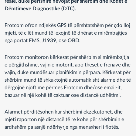
reale, duke përfshirë nevojat për shërbim dhe Kodet e
Dëmtimeve Diagnostike (DTC).
Frotcom ofron ndjekës GPS të përshtatshëm për çdo lloj
mjeti, të cilët mund të lexojnë të dhënat e mirëmbajtjes
nga portat FMS, J1939, ose OBD.
Frotcom monitoron kërkesat për shërbim si mirëmbajtja
e përgjithshme, vajin e motorit, apo theset e frenave dhe
vajin, duke mundësuar planifikimin përpara. Kërkesat për
shërbim mund të shkaktojnë automatikisht alarme dhe të
dërgojnë njoftime përmes Frotcom dhe/ose email-it,
bazuar në një kohë të caktuar ose distancë udhëtimi.
Alarmet përditësohen kur shërbimi ekzekutohet, dhe
mjeti raporton një distancë të re kohe për shërbimin e
ardhshëm pa asnjë ndërhyrje nga menaxheri i flotës.