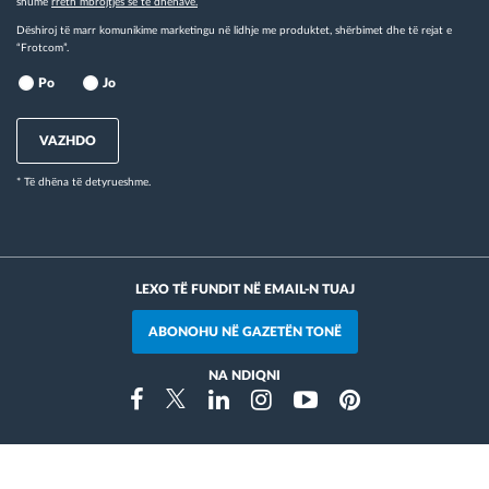
shumë
rreth mbrojtjes së të dhënave.
Dëshiroj të marr komunikime marketingu në lidhje me produktet, shërbimet dhe të rejat e
“Frotcom”.
Po
Jo
VAZHDO
* Të dhëna të detyrueshme.
LEXO TË FUNDIT NË EMAIL-N TUAJ
ABONOHU NË GAZETËN TONË
NA NDIQNI
Instragram
Facebook
Twitter
Linkedin
Youtube
Pinterest