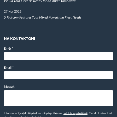
Would Your Fleet Be Ready for an Audit Tomorrow?
27 Kor 2026
5 Frotcom Features Your Mixed Powertrain Fleet Needs
NA KONTAKTONI
Emër
*
Email
*
Mesazh
Informacioni juaj do të përdoret në përputhje me
politikën e privatësisë
. Mund të mësoni më