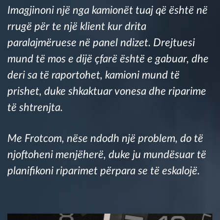
Imagjinoni një nga kamionët tuaj që është në
Menaxhimi i karburantit
rrugë për te një klient kur drita
Planifikimi dhe monitorimi rrugor
paralajmëruese në panel ndizet. Drejtuesi
mund të mos e dijë çfarë është e gabuar, dhe
Identifikim automatik i shoferëve
deri sa të raportohet, kamioni mund të
prishet, duke shkaktuar vonesa dhe riparime
Zbuloni të gjitha tiparet
të shtrenjta.
Me Frotcom, nëse ndodh një problem, do të
Si të zgjidhim çdo kërkëse të aktivitetit të flotës
njoftoheni menjëherë, duke ju mundësuar të
planifikoni riparimet përpara se të eskalojë.
Llogaritësi i Kursimeve