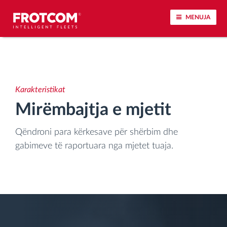
MENUJA
Përcjellje e automjeteve dhe monitorimi i
senzorëve
Karakteristikat
Analizat-e-sjelljes-te-vozitjes
Mirëmbajtja e mjetit
Monitorimi i kohës së ngasjes
Qëndroni para kërkesave për shërbim dhe
gabimeve të raportuara nga mjetet tuaja.
Menaxhimi i fuqisë punëtore
Shkarko tahografin nga distanca
Qasja e kontrollit