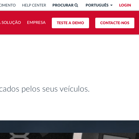
CIMENTO
HELP CENTER
PROCURAR
PORTUGUÊS
LOGIN
A SOLUÇÃO
EMPRESA
TESTE A DEMO
CONTACTE-NOS
ados pelos seus veículos.