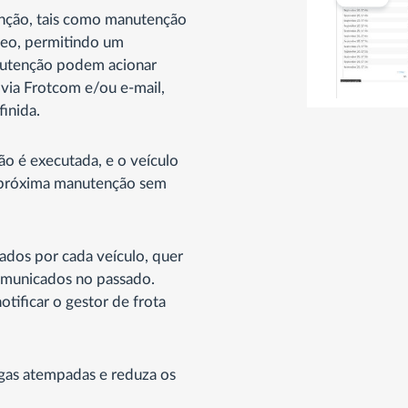
enção, tais como manutenção
óleo, permitindo um
nutenção podem acionar
 via Frotcom e/ou e-mail,
inida.
o é executada, e o veículo
 próxima manutenção sem
os por cada veículo, quer
comunicados no passado.
tificar o gestor de frota
egas atempadas e reduza os