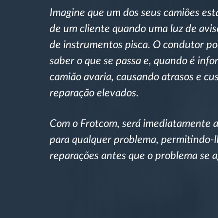
Imagine que um dos seus camiões est
Controlo de acesso
de um cliente quando uma luz de avis
Gestão de Combustível
de instrumentos pisca. O condutor p
saber o que se passa e, quando é info
Planeamento e monitorização de rotas
camião avaria, causando atrasos e cu
reparação elevados.
Identificação automática de
condutores
Com o Frotcom, será imediatamente a
Ver todas as funcionalidades
para qualquer problema, permitindo-
reparações antes que o problema se a