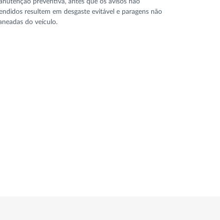
nutenção preventiva, antes que os avisos não
endidos resultem em desgaste evitável e paragens não
aneadas do veículo.