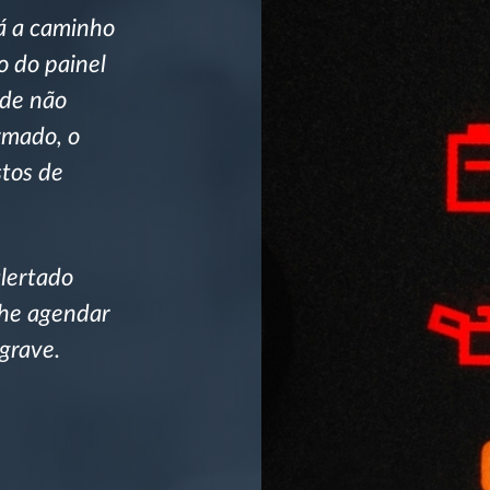
á a caminho
o do painel
ode não
rmado, o
stos de
lertado
lhe agendar
grave.