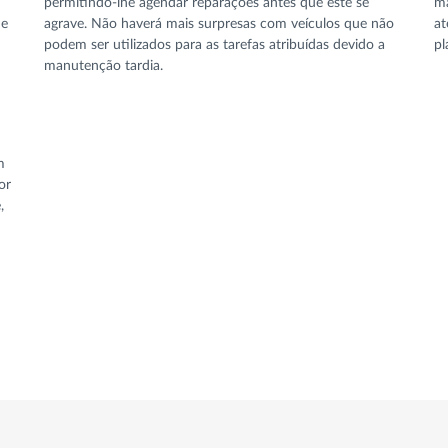
permitindo-lhe agendar reparações antes que este se
ma
de
agrave. Não haverá mais surpresas com veículos que não
at
podem ser utilizados para as tarefas atribuídas devido a
pl
manutenção tardia.
m
or
,