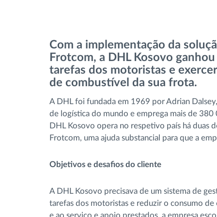
Controlo de acesso
Gestão de Combustível
Com a implementação da solução
Frotcom, a DHL Kosovo ganhou a
Planeamento e monitorização de rotas
tarefas dos motoristas e exerc
de combustível da sua frota.
Identificação automática de
A DHL foi fundada em 1969 por Adrian Dalsey, 
condutores
de logística do mundo e emprega mais de 380 0
DHL Kosovo opera no respetivo país há duas d
Ver todas as funcionalidades
Frotcom, uma ajuda substancial para que a empr
Objetivos e desafios do cliente
A DHL Kosovo precisava de um sistema de gestã
tarefas dos motoristas e reduzir o consumo de 
e ao serviço e apoio prestados, a empresa esco