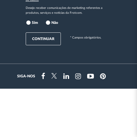
Desejo receber comunicações de marketing referentes a
produtos, serviços e notícias da Frotcom.
Sim
Não
* Campos obrigatórios.
CONTINUAR
SIGA-NOS
Instragram
Facebook
Twitter
Linkedin
Youtube
Pinterest