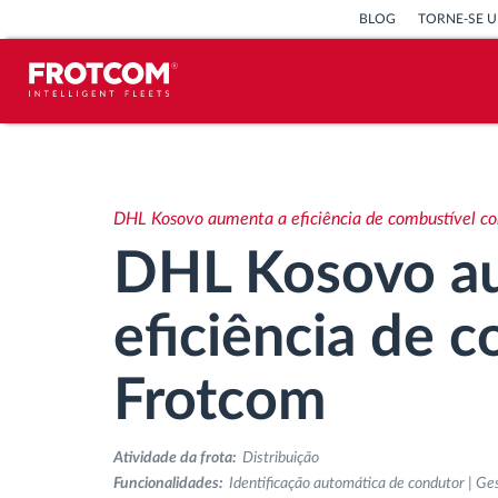
BLOG
TORNE-SE U
Localização de veículos e
monitorização de sensores
DHL Kosovo aumenta a eficiência de combustível c
Análise do estilo de condução
DHL Kosovo a
Monitorização dos tempos de
eficiência de 
condução
Frotcom
Gestão de tarefas
Atividade da frota:
Distribuição
Descarga remota de tacógrafo
Funcionalidades:
Identificação automática de condutor | Ge