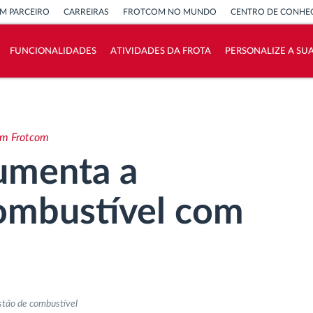
M PARCEIRO
CARREIRAS
FROTCOM NO MUNDO
CENTRO DE CONHE
FUNCIONALIDADES
ATIVIDADES DA FROTA
PERSONALIZE A SU
Como resolvemos cada necessidade da
atividade da frota
om Frotcom
Calculadora de Benefícios
umenta a
combustível com
stão de combustível