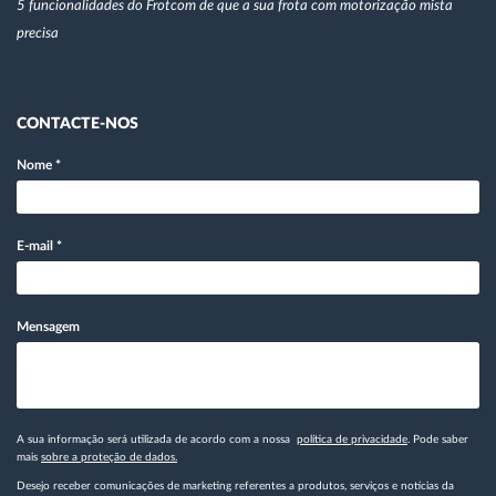
5 funcionalidades do Frotcom de que a sua frota com motorização mista
precisa
CONTACTE-NOS
Nome
*
E-mail
*
Mensagem
A sua informação será utilizada de acordo com a nossa
política de privacidade
. Pode saber
mais
sobre a proteção de dados.
Desejo receber comunicações de marketing referentes a produtos, serviços e notícias da