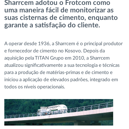
Sharrcem adotou o Frotcom como
Gestão de Combustível
uma maneira fácil de monitorizar as
suas cisternas de cimento, enquanto
Planeamento e monitorização de rotas
garante a satisfação do cliente.
Identificação automática de condutores
A operar desde 1936, a Sharrcem é o principal produtor
e fornecedor de cimento no Kosovo. Depois da
Ver todas as funcionalidades
aquisição pela TITAN Grupo em 2010, a Sharrcem
atualizou significativamente a sua tecnologia e técnicas
para a produção de matérias-primas e de cimento e
iniciou a aplicação de elevados padrões, integrado em
Como resolvemos cada necessidade da
todos os níveis operacionais.
atividade da frota
Calculadora de Benefícios