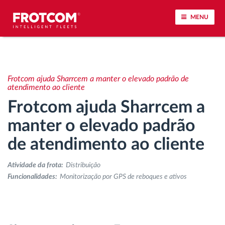
MENU
Localização de veículos e monitorização de
sensores
Frotcom ajuda Sharrcem a manter o elevado padrão de
atendimento ao cliente
Análise do estilo de condução
Frotcom ajuda Sharrcem a
manter o elevado padrão
Monitorização dos tempos de condução
de atendimento ao cliente
Gestão de tarefas
Atividade da frota:
Distribuição
Funcionalidades:
Monitorização por GPS de reboques e ativos
Descarga remota de tacógrafo
Controlo de acesso