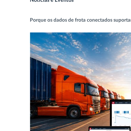
Notícias e Eventos
Controlo de acesso
Porque os dados de frota conectados suportam
Gestão de Combustível
Planeamento e monitorização de rotas
Identificação automática de
condutores
Ver todas as funcionalidades