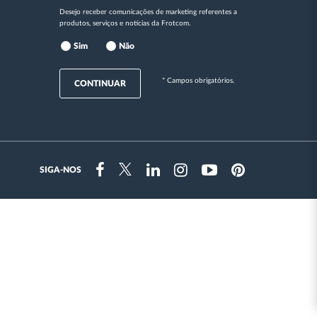
Desejo receber comunicações de marketing referentes a
produtos, serviços e notícias da Frotcom.
Sim
Não
* Campos obrigatórios.
CONTINUAR
SIGA-NOS
Instragram
Facebook
Twitter
Linkedin
Youtube
Pinterest