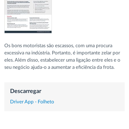
Gestão de Combustível
Planeamento e monitorização de rotas
Identificação automática de condutores
Os bons motoristas são escassos, com uma procura
excessiva na indústria. Portanto, é importante zelar por
Ver todas as funcionalidades
eles. Além disso, estabelecer uma ligação entre eles e o
seu negócio ajuda-o a aumentar a eficiência da frota.
Como resolvemos cada necessidade da
Descarregar
atividade da frota
Driver App - Folheto
Calculadora de Benefícios