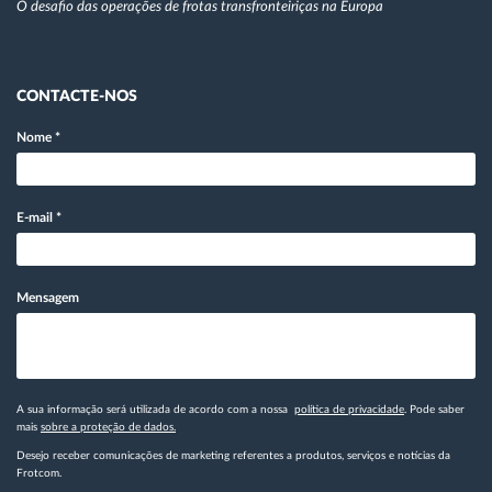
O desafio das operações de frotas transfronteiriças na Europa
CONTACTE-NOS
Nome
*
E-mail
*
Mensagem
A sua informação será utilizada de acordo com a nossa
política de privacidade
. Pode saber
mais
sobre a proteção de dados.
Desejo receber comunicações de marketing referentes a produtos, serviços e notícias da
Frotcom.