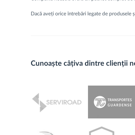
Dacă aveți orice întrebări legate de produsele și
Cunoaște câțiva dintre clienții n