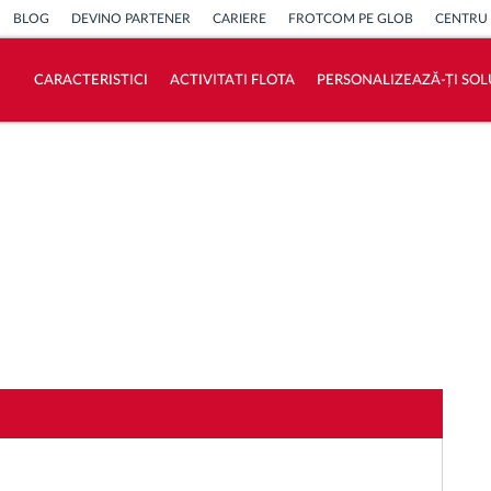
BLOG
DEVINO PARTENER
CARIERE
FROTCOM PE GLOB
CENTRU
CARACTERISTICI
ACTIVITATI FLOTA
PERSONALIZEAZĂ-ȚI SOL
Cum satisfacem fiecare necesitate a flotei
Calculator de economii