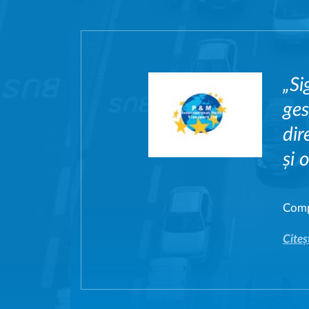
„Si
ges
dir
și 
Comp
Citeș