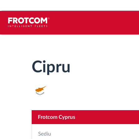
Urmărirea vehiculului și monitorizarea
senzorilor
Cipru
Analiza stilului de condus
Monitorizarea timpilor de conducere
Workforce management
Frotcom Cyprus
Descărcare tahograf remote
Sediu
Controlul accesului