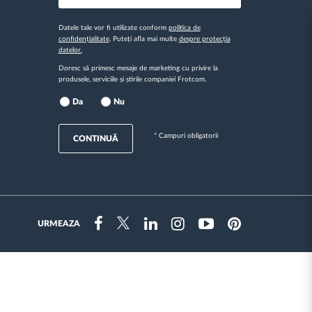
Datele tale vor fi utilizate conform
politica de
confidențialitate
. Puteți afla mai multe
despre protecția
datelor.
Doresc să primesc mesaje de marketing cu privire la
produsele, serviciile și știrile companiei Frotcom.
Da
Nu
* Campuri obligatorii
CONTINUĂ
URMEAZA
Instragram
Facebook
Twitter
Linkedin
Youtube
Pinterest