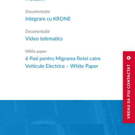
Documentație
Integrare cu KRONE
Documentație
Video telematics
White paper
6 Pasi pentru Migrarea flotei catre
Vehicule Electrice – White Paper
VREAU SA FIU CONTACTAT