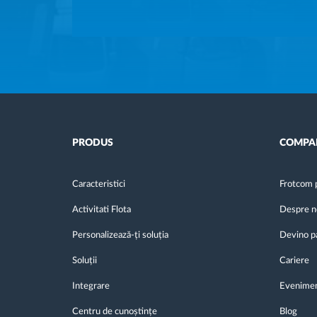
PRODUS
COMPA
Caracteristici
Frotcom 
Activitati Flota
Despre n
Personalizează-ți soluția
Devino p
Soluții
Cariere
Integrare
Evenime
Centru de cunoștințe
Blog