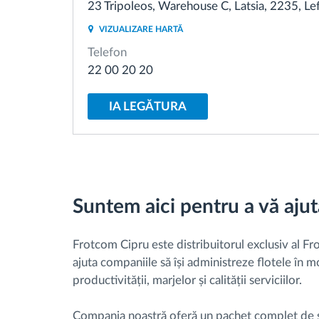
23 Tripoleos, Warehouse C, Latsia, 2235, Lef
VIZUALIZARE HARTĂ
Managementul combustibilului
Telefon
22 00 20 20
Planificarea și monitorizarea rutei
IA LEGĂTURA
Identificarea automată a șoferului
Descopera toate facilitatile
Suntem aici pentru a vă ajuta
Frotcom Cipru este distribuitorul exclusiv al F
ajuta companiile să își administreze flotele în m
productivității, marjelor și calității serviciilor.
Compania noastră oferă un pachet complet de serv