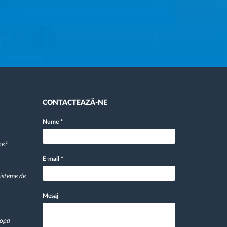
CONTACTEAZĂ-NE
Nume
*
ne?
E-mail
*
sisteme de
Mesaj
ropa