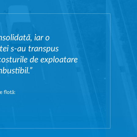
nsolidată, iar o
tei s-au transpus
osturile de exploatare
ustibil.”
e flotă: