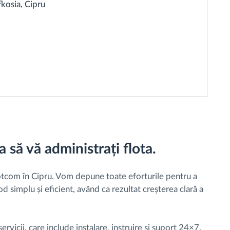
kosia, Cipru
 să vă administrați flota.
rotcom în Cipru. Vom depune toate eforturile pentru a
od simplu și eficient, având ca rezultat creșterea clară a
icii, care include instalare, instruire și suport 24×7.