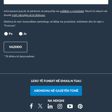
Informacioni juaj do të përdoret në përputhje me
politikën e privatësisë
. Mund të mësoni më
shumë
rreth mbrojtjes së të dhënave.
Dëshiroj të marr komunikime marketingu në lidhje me produktet, shërbimet dhe të rejat e
“Frotcom”.
Po
Jo
VAZHDO
* Të dhëna të detyrueshme.
LEXO TË FUNDIT NË EMAIL-N TUAJ
ABONOHU NË GAZETËN TONË
NA NDIQNI
Instragram
Facebook
Twitter
Linkedin
Youtube
Pinterest