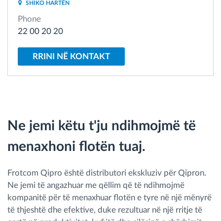
SHIKO HARTËN
Menaxhimi i karburantit
Phone
22 00 20 20
Planifikimi dhe monitorimi rrugor
RRINI NË KONTAKT
Identifikim automatik i shoferëve
Zbuloni të gjitha tiparet
Ne jemi këtu t'ju ndihmojmë të
menaxhoni flotën tuaj.
Si të zgjidhim çdo kërkëse të aktivitetit të flotës
Llogaritësi i Kursimeve
Frotcom Qipro është distributori ekskluziv për Qipron.
Ne jemi të angazhuar me qëllim që të ndihmojmë
kompanitë për të menaxhuar flotën e tyre në një mënyrë
të thjeshtë dhe efektive, duke rezultuar në një rritje të