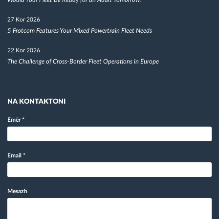
Would Your Fleet Be Ready for an Audit Tomorrow?
27 Kor 2026
5 Frotcom Features Your Mixed Powertrain Fleet Needs
22 Kor 2026
The Challenge of Cross-Border Fleet Operations in Europe
NA KONTAKTONI
Emër
*
Email
*
Mesazh