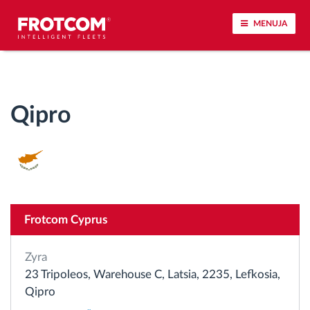
MENUJA
Përcjellje e automjeteve dhe monitorimi i
senzorëve
Qipro
Analizat-e-sjelljes-te-vozitjes
Monitorimi i kohës së ngasjes
Menaxhimi i fuqisë punëtore
Frotcom Cyprus
Shkarko tahografin nga distanca
Zyra
23 Tripoleos, Warehouse C, Latsia, 2235, Lefkosia,
Qasja e kontrollit
Qipro