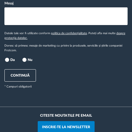
Mesaj
Datele tale vor fi utilizate conform
politica de confidențialitate
. Puteți afla mai multe
despre
protecția datelor.
Doresc să primesc mesaje de marketing cu privire la produsele, serviciile și știrile companiei
Frotcom.
Da
Nu
CONTINUĂ
* Campuri obligatorii
CITESTE NOUTATILE PE EMAIL
INSCRIE-TE LA NEWSLETTER