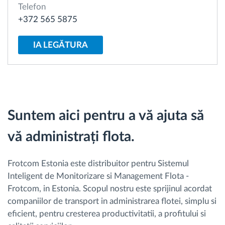
Telefon
+372 565 5875
Planificarea și monitorizarea rutei
IA LEGĂTURA
Identificarea automată a șoferului
Descopera toate facilitatile
Suntem aici pentru a vă ajuta să
vă administrați flota.
Cum satisfacem fiecare necesitate a flotei
Calculator de economii
Frotcom Estonia este distribuitor pentru Sistemul
Inteligent de Monitorizare si Management Flota -
Frotcom, in Estonia. Scopul nostru este sprijinul acordat
companiilor de transport in administrarea flotei, simplu si
eficient, pentru cresterea productivitatii, a profitului si