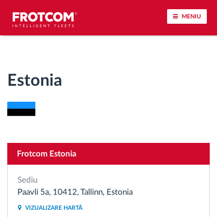
MENIU
Urmărirea vehiculului și monitorizarea senzorilor
Estonia
Analiza stilului de condus
Monitorizarea timpilor de conducere
Workforce management
Frotcom Estonia
Descărcare tahograf remote
Sediu
Controlul accesului
Paavli 5a, 10412, Tallinn, Estonia
VIZUALIZARE HARTĂ
Managementul combustibilului