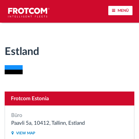
MENÜ
Vehicle tracking and sensor monitoring
Estland
Driving behavior analysis
Driving times monitoring
Workforce management
Frotcom Estonia
Remote Tacho Download
Büro
Access control
Paavli 5a, 10412, Tallinn, Estland
VIEW MAP
Fuel management