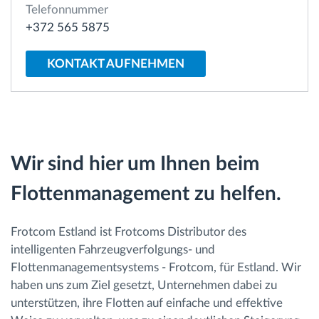
Telefonnummer
+372 565 5875
Route planning and monitoring
KONTAKT AUFNEHMEN
Automatic driver identification
Entdecken Sie alle Funktionen
Wir sind hier um Ihnen beim
Flottenmanagement zu helfen.
How we solve each fleet activity needs
Ersparnis Rechner
Frotcom Estland ist Frotcoms Distributor des
intelligenten Fahrzeugverfolgungs- und
Flottenmanagementsystems - Frotcom, für Estland. Wir
haben uns zum Ziel gesetzt, Unternehmen dabei zu
unterstützen, ihre Flotten auf einfache und effektive