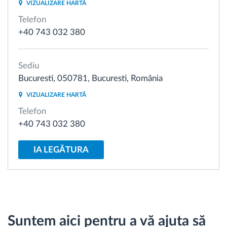
VIZUALIZARE HARTĂ
Telefon
Planificarea și monitorizarea rutei
+40 743 032 380
Identificarea automată a șoferului
Sediu
Bucuresti, 050781, Bucuresti, România
Descopera toate facilitatile
VIZUALIZARE HARTĂ
Telefon
+40 743 032 380
Cum satisfacem fiecare necesitate a flotei
IA LEGĂTURA
Calculator de economii
Suntem aici pentru a vă ajuta să