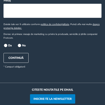
Mesaj
Datele tale vor fi utilizate conform
politica de confidențialitate
. Puteți afla mai multe
despre
protecția datelor.
Doresc să primesc mesaje de marketing cu privire la produsele, serviciile și știrile companiei
Frotcom.
Da
Nu
CONTINUĂ
* Campuri obligatorii
CITESTE NOUTATILE PE EMAIL
INSCRIE-TE LA NEWSLETTER