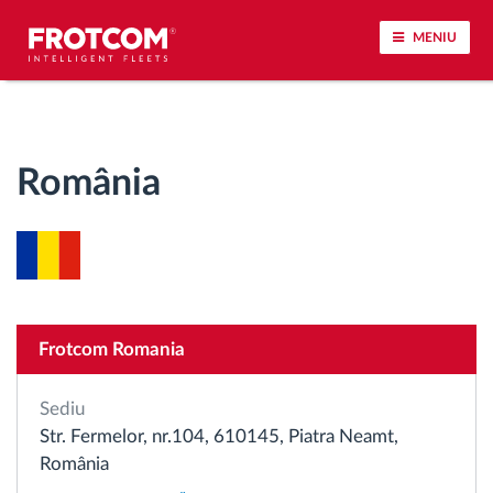
MENIU
Urmărirea vehiculului și monitorizarea senzorilor
România
Analiza stilului de condus
Monitorizarea timpilor de conducere
Workforce management
Frotcom Romania
Descărcare tahograf remote
Sediu
Controlul accesului
Str. Fermelor, nr.104, 610145, Piatra Neamt,
România
Managementul combustibilului