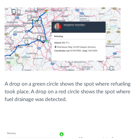
Načrtovanje in spremljanje poti
Samodejno prepoznavanje voznika
Odkrijte vse funkcije
Kako bomo rešili vse potrebe dejavnosti flote
A drop on a green circle shows the spot where refueling
took place. A drop on a red circle shows the spot where
Izračun prihrankov
fuel drainage was detected.