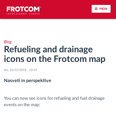
MENI
Sledenje vozil in spremljanje senzorjev
Blog
Analiza vedenja med vožnjo
Refueling and drainage
icons on the Frotcom map
Spremljanje voznih časov
Sre, 26/12/2018 - 10:25
Upravljanje delovne sile
Nasveti in perspektive
Oddaljen prenos podatkov iz tahografa
You can now see icons for refueling and fuel drainage
Nadzor nad dostopom
events on the map:
Upravljanje porabe goriva