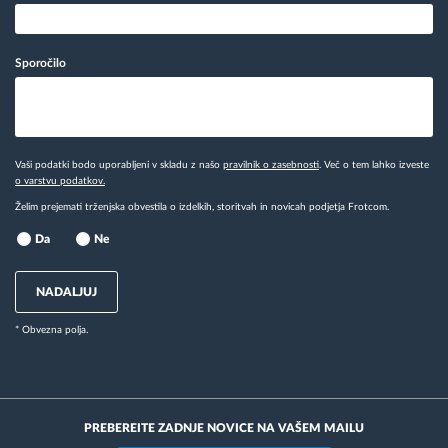
Sporočilo
Vaši podatki bodo uporabljeni v skladu z našo
pravilnik o zasebnosti
. Več o tem lahko izveste
o varstvu podatkov.
Želim prejemati trženjska obvestila o izdelkih, storitvah in novicah podjetja Frotcom.
Da
Ne
NADALJUJ
* Obvezna polja.
PREBEREITE ZADNJE NOVICE NA VAŠEM MAILU