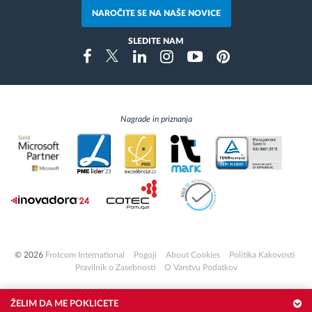
NAROČITE SE NA NAŠE NOVICE
SLEDITE NAM
Instragram
Facebook
Twitter
Linkedin
Youtube
Pinterest
Nagrade in priznanja
© 2026
Frotcom International
Pogoji
About Cookies
Politika Kakovosti
Pravilnik o Zasebnosti
O Varstvu Podatkov
ŽELIM DA ME POKLICETE