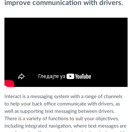
improve communication with drivers.
Planiranje i nadgledanje rute
Automatska identifikacija vozača
Otkrijte sve funkcije
Kako rešavamo sve aktivnosti voznog parka
Kalkulator uštede
Interact is a messaging system with a range of channels
to help your back office communicate with drivers, as
well as supporting text messaging between drivers.
There is a variety of functions to suit your objectives,
including integrated navigation, where text messages are