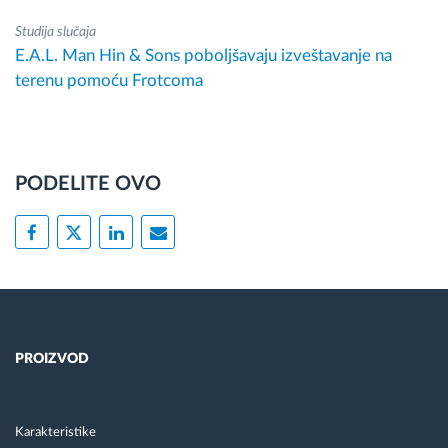
Studija slučaja
E.A.L. Man Hin & Sons poboljšavaju izveštavanje na
terenu pomoću Frotcoma
PODELITE OVO
PROIZVOD
Karakteristike