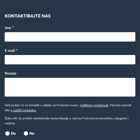
KONTAKTIRAJTE NAS
Ime
*
E-mail
*
Poruka
Vaši podaci će se koristiti u skladu sa Frotcom-ovom
politikom privatnosti
. Možete saznati
više
o zaštiti podataka.
Želeo bih da primim marketinške komunikacije u vezi sa Frotcom proizvodima, uslugama i
vestima.
Da
No