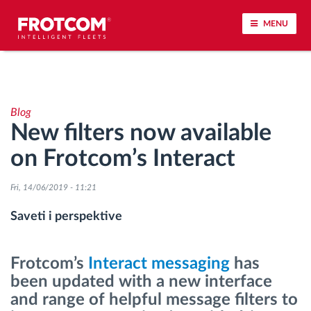
MENU
Praćenje vozila i nadzor senzora
Blog
Analiza ponašanja u vožnji
New filters now available
on Frotcom’s Interact
Praćenje vremena vožnje
Fri, 14/06/2019 - 11:21
Upravljanje radnom snagom
Saveti i perspektive
Daljinsko preuzimanje tahografa
Frotcom’s
Interact messaging
has
Kontrola pristupa
been updated with a new interface
and range of helpful message filters to
Upravljanje gorivom