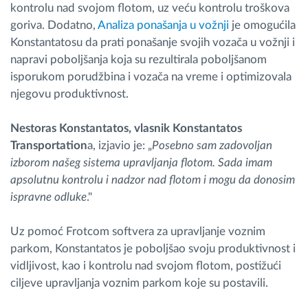
kontrolu nad svojom flotom, uz veću kontrolu troškova
goriva. Dodatno,
Analiza ponašanja u vožnji
je omogućila
Konstantatosu da prati ponašanje svojih vozača u vožnji i
napravi poboljšanja koja su rezultirala poboljšanom
isporukom porudžbina i vozača na vreme i optimizovala
njegovu produktivnost.
Nestoras Konstantatos, vlasnik Konstantatos
Transportation
a, izjavio je: „
Posebno sam zadovoljan
izborom našeg sistema upravljanja flotom. Sada imam
apsolutnu kontrolu i nadzor nad flotom i mogu da donosim
ispravne odluke
."
Uz pomoć Frotcom softvera za upravljanje voznim
parkom, Konstantatos je poboljšao svoju produktivnost i
vidljivost, kao i kontrolu nad svojom flotom, postižući
ciljeve upravljanja voznim parkom koje su postavili.