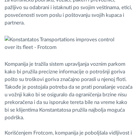
pažljivo su odabrani i istaknuti po svojim veštinama, etici,
posvećenosti svom poslu i poštovanju svojih kupaca i
partnera.
Kompanija je tražila sistem upravljanja voznim parkom
kako bi pružila precizne informacije o potrošnji goriva
pošto su troškovi goriva značajno porasli u njenoj floti.
Takođe je postojala potreba da se prati ponašanje vozača
u vožnji kako bi se osiguralo da ograničenja brzine nisu
prekoračena i da su isporuke tereta bile na vreme kako
bi se klijentima Konstantatosa pružila najbolja moguća
podrška.
Korišćenjem Frotcom, kompanija je poboljšala vidljivost i