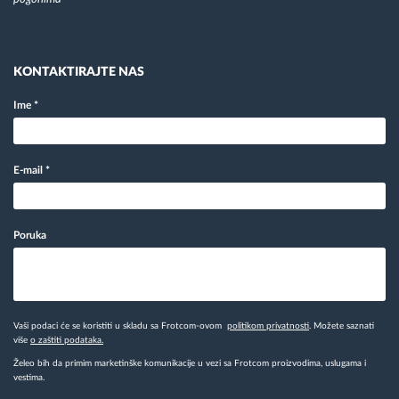
KONTAKTIRAJTE NAS
Ime
*
E-mail
*
Poruka
Vaši podaci će se koristiti u skladu sa Frotcom-ovom
politikom privatnosti
. Možete saznati
više
o zaštiti podataka.
Želeo bih da primim marketinške komunikacije u vezi sa Frotcom proizvodima, uslugama i
vestima.