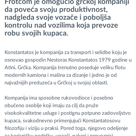
Frotcom je omogućio grčkoj kompaniji
da poveća svoju produktivnost,
Planiranje i nadgledanje rute
nadgleda svoje vozače i poboljša
kontrolu nad vozilima koja prevoze
robu svojih kupaca.
Automatska identifikacija vozača
Otkrijte sve funkcije
Konstantatos je kompanija za transport i selidbe koju je
osnovao gospodin Nestoras Konstantatos 1979 godine u
Atini, Grčka. Kompanija trenutno poseduje veliku flotu
modernih kamiona i mašina za dizanje i jedno je od
Kako rešavamo sve aktivnosti voznog parka
najvažnijih preduzeća u Grčkoj u svojoj oblasti.
Kompanija ima sposobne rukovodioce i posebno
Kalkulator uštede
obučeno osoblje koji imaju za cilj da pruže
visokokvalitetne usluge i postignu potpuno zadovoljstvo
kupaca, svakodnevno primenjujući Konstantatosovu
filozofiju i viziju u praksi. Pored toga, njegovo odeljenje
za korisničku podršku, vozači, pakeri i prevoznici,