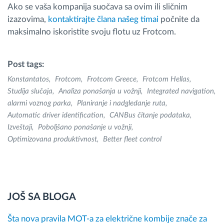
Ako se vaša kompanija suočava sa ovim ili sličnim
izazovima,
kontaktirajte člana našeg timai
počnite da
maksimalno iskoristite svoju flotu uz Frotcom.
Post tags:
Konstantatos
Frotcom
Frotcom Greece
Frotcom Hellas
Studija slučaja
Analiza ponašanja u vožnji
Integrated navigation
alarmi voznog parka
Planiranje i nadgledanje ruta
Automatic driver identification
CANBus čitanje podataka
Izveštaji
Poboljšano ponašanje u vožnji
Optimizovana produktivnost
Better fleet control
JOŠ SA BLOGA
Šta nova pravila MOT-a za električne kombije znače za