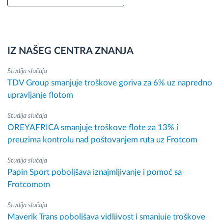
IZ NAŠEG CENTRA ZNANJA
Studija slučaja
TDV Group smanjuje troškove goriva za 6% uz napredno
upravljanje flotom
Studija slučaja
OREYAFRICA smanjuje troškove flote za 13% i
preuzima kontrolu nad poštovanjem ruta uz Frotcom
Studija slučaja
Papin Sport poboljšava iznajmljivanje i pomoć sa
Frotcomom
Studija slučaja
Maverik Trans poboljšava vidljivost i smanjuje troškove