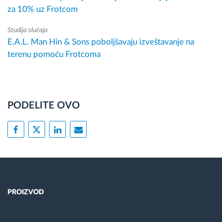
za 10% uz Frotcom
Studija slučaja
E.A.L. Man Hin & Sons poboljšavaju izveštavanje na
terenu pomoću Frotcoma
PODELITE OVO
PROIZVOD