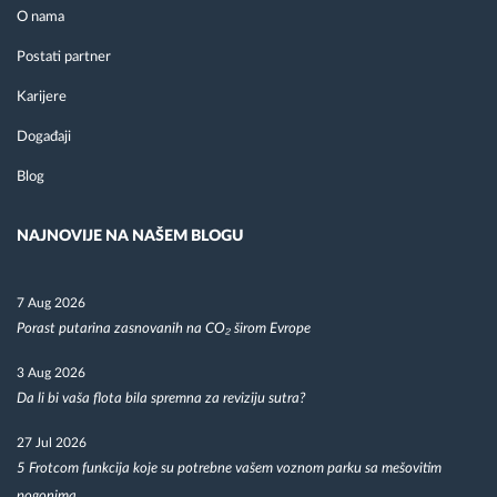
O nama
Postati partner
Karijere
Događaji
Blog
NAJNOVIJE NA NAŠEM BLOGU
7 Aug 2026
Porast putarina zasnovanih na CO₂ širom Evrope
3 Aug 2026
Da li bi vaša flota bila spremna za reviziju sutra?
27 Jul 2026
5 Frotcom funkcija koje su potrebne vašem voznom parku sa mešovitim
pogonima