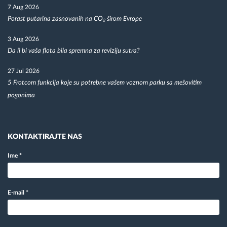
7 Aug 2026
Porast putarina zasnovanih na CO₂ širom Evrope
3 Aug 2026
Da li bi vaša flota bila spremna za reviziju sutra?
27 Jul 2026
5 Frotcom funkcija koje su potrebne vašem voznom parku sa mešovitim
pogonima
KONTAKTIRAJTE NAS
Ime
*
E-mail
*