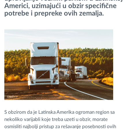
Americi, uzimajući u obzir specifične
potrebe i prepreke ovih zemalja.
Planiranje i nadgledanje rute
Automatska identifikacija vozača
Otkrijte sve funkcije
Kako rešavamo sve aktivnosti voznog parka
Kalkulator uštede
S obzirom da je Latinska Amerika ogroman region sa
nekoliko varijabli koje treba uzeti u obzir, morate
osmisliti najbolji pristup za rešavanje posebnosti ovih