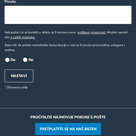
Poruka
Vaši podaci će se koristiti u skladu sa Frotcom-ovom
politikom privatnosti
. Možete saznati
više
o zaštiti podataka.
Želeo bih da primim marketinške komunikacije u vezi sa Frotcom proizvodima, uslugama i
vestima.
Da
No
NASTAVI
* Obavezna polja
PROČITAJTE NAJNOVIJE PORUKE E-POŠTE
PRETPLATITE SE NA NAŠ BILTEN