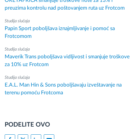
OREYAFRICA smanjuje troškove flote za 13% i
preuzima kontrolu nad poštovanjem ruta uz Frotcom
Studija slučaja
Papin Sport poboljšava iznajmljivanje i pomoć sa
Frotcomom
Studija slučaja
Maverik Trans poboljšava vidljivost i smanjuje troškove
za 10% uz Frotcom
Studija slučaja
E.A.L. Man Hin & Sons poboljšavaju izveštavanje na
terenu pomoću Frotcoma
PODELITE OVO