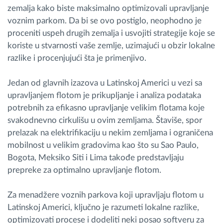
zemalja kako biste maksimalno optimizovali upravljanje
voznim parkom. Da bi se ovo postiglo, neophodno je
proceniti uspeh drugih zemalja i usvojiti strategije koje se
koriste u stvarnosti vaše zemlje, uzimajući u obzir lokalne
razlike i procenjujući šta je primenjivo.
Jedan od glavnih izazova u Latinskoj Americi u vezi sa
upravljanjem flotom je prikupljanje i analiza podataka
potrebnih za efikasno upravljanje velikim flotama koje
svakodnevno cirkulišu u ovim zemljama. Štaviše, spor
prelazak na elektrifikaciju u nekim zemljama i ograničena
mobilnost u velikim gradovima kao što su Sao Paulo,
Bogota, Meksiko Siti i Lima takođe predstavljaju
prepreke za optimalno upravljanje flotom.
Za menadžere voznih parkova koji upravljaju flotom u
Latinskoj Americi, ključno je razumeti lokalne razlike,
optimizovati procese i dodeliti neki posao softveru za