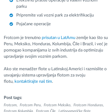
Efektivno pratite operacije u vašem voznom
parku
Pripremite vaš vozni park za elektrifikaciju
Pojačane operacije
Frotcom je trenutno
prisutan u LatAmu
zemlje kao što su
Peru, Meksiko, Honduras, Kolumbija, Čile i Brazil, i već je
pomogao kompanijama iz svih industrija da optimizuju
upravljanje svojim voznim parkom.
Ako ste menadžer flote u Latinskoj Americi i razmislite o
usvajanju sistema upravljanja flotom za svoju
flotu,
kontaktirajte naš tim
.
Post tags:
Frotcom
Frotcom Peru
Frotcom Meksiko
Frotcom Honduras
Frotcom Kolumbija
Frotcom Čile
Latinoameričke flote