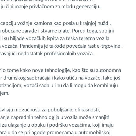
u čini manje privlačnom za mlađu generaciju.
cepciju vožnje kamiona kao posla u krajnjoj nuždi,
 obećane zarade i stvarne plate. Pored toga, spoljni
 su hiljade vozačkih ispita za teška teretna vozila
h vozača. Pandemija je takođe povećala rast e-trgovine i
avajući nedostatak profesionalnih vozača.
ati o tome kako nove tehnologije, kao što su autonomna
tor drumskog saobraćaja i kako utiču na vozače. Iako još
tizacijom, vozači sada brinu da li mogu da kombinuju
ojem.
ljaju mogućnosti za poboljšanje efikasnosti,
isanje naprednih tehnologija u vozila može smanjiti
 za ulaganje u obuku i podršku vozačima, koji imaju
moraju da se prilagode promenama u automobilskoj