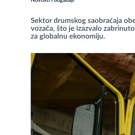
Novosti i događaji
Upravljanje gorivom
Sektor drumskog saobraćaja obe
Planiranje i nadgledanje rute
vozača, što je izazvalo zabrinuto
za globalnu ekonomiju.
Automatska identifikacija vozača
Otkrijte sve funkcije