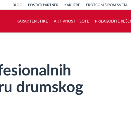
BLOG
POSTATI PARTNER
KARIJERE
FROTCOM ŠIROM SVETA
KARAKTERISTIKE
AKTIVNOSTI FLOTE
PRILAGODITE REŠE
Kako rešavamo sve aktivnosti voznog
parka
Kalkulator uštede
fesionalnih
oru drumskog