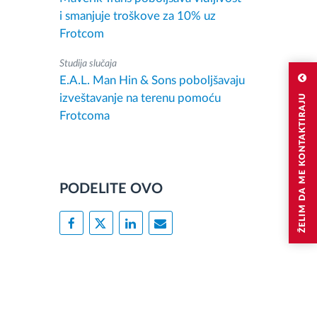
i smanjuje troškove za 10% uz
Frotcom
Studija slučaja
E.A.L. Man Hin & Sons poboljšavaju
izveštavanje na terenu pomoću
ŽELIM DA ME KONTAKTIRAJU
Frotcoma
PODELITE OVO