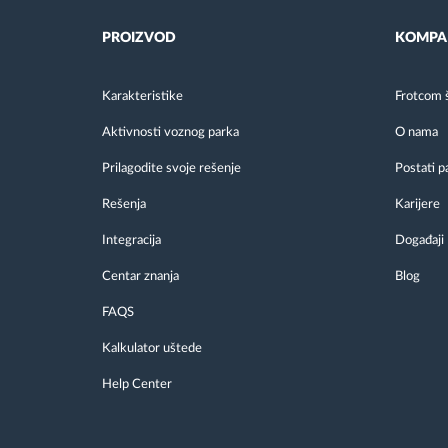
PROIZVOD
KOMPA
Karakteristike
Frotcom 
Aktivnosti voznog parka
O nama
Prilagodite svoje rešenje
Postati p
Rešenja
Karijere
Integracija
Događaji
Centar znanja
Blog
FAQS
Kalkulator uštede
Help Center