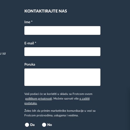
KONTAKTIRAJTE NAS
Ime
*
E-mail
*
u sa
Poruka
Vaši podaci će se koristiti u skladu sa Frotcom-ovom
politikom privatnosti
. Možete saznati više
o zaštiti
podataka.
Želeo bih da primim marketinške komunikacije u vezi sa
Frotcom proizvodima, uslugama i vestima.
Da
No