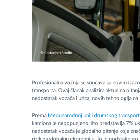
Profesionalna vožnja se suočava sa novim iza
transporta. Ovaj članak analizira aktuelna pitan
nedostatak vozača i uticaj novih tehnologija na
Prema
Međunarodnoj uniji drumskog transport
kamiona je nepopunjeno, što predstavlja 7% uk
nedostatak vozača je globalno pitanje koje znač
rizik za globalnu ekonomiju. To je podstaknut