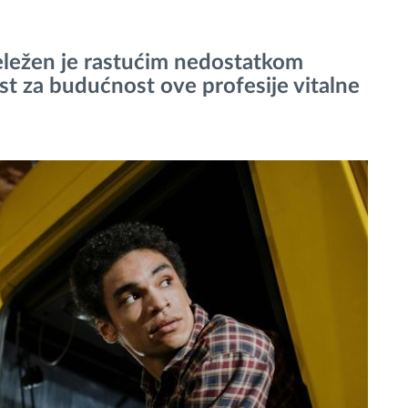
ležen je rastućim nedostatkom
st za budućnost ove profesije vitalne