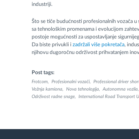
industriji.
Što se tiče budućnosti profesionalnih vozača u
sa tehnološkim promenama i evolucijom zahteva
postoje mogućnosti za uspostavljanje sigurnijeg
Da biste privukli i
zadržali više pokretača
, indu
njihovu dugoročnu održivost prihvatanjem inovaci
Post tags:
Frotcom
Profesionalni vozači
Professional driver sho
Vožnja kamiona
Nova tehnologija
Autonomna vozila
Održivost radne snage
International Road Transport 