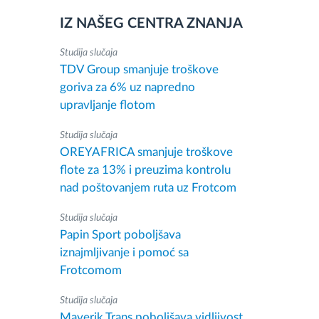
IZ NAŠEG CENTRA ZNANJA
Studija slučaja
TDV Group smanjuje troškove
goriva za 6% uz napredno
upravljanje flotom
Studija slučaja
OREYAFRICA smanjuje troškove
flote za 13% i preuzima kontrolu
nad poštovanjem ruta uz Frotcom
Studija slučaja
Papin Sport poboljšava
iznajmljivanje i pomoć sa
Frotcomom
Studija slučaja
Maverik Trans poboljšava vidljivost