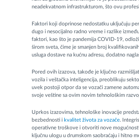
neadekvatnom infrastrukturom, što ovu profesij
Faktori koji doprinose nedostatku uključuju per
dugo i nesocijalno radno vreme i razlike između
faktori, kao što je pandemija COVID-19, odložili
širom sveta, čime je smanjen broj kvalifikovani
usluga dostave na kućnu adresu, dodatno naglaš
Pored ovih izazova, takođe je ključno razmišlj
vozila i veštačka inteligencija, preoblikuju sek
uvek postoji otpor da se vozači zamene automa
svoje veštine sa ovim novim tehnološkim razv
Uprkos izazovima, tehnološke inovacije predstav
bezbednosti i
kvalitet života za vozače
. Integr
operativne troškove i otvoriti nove mogućnosti
ključnu ulogu u drumskom saobraćaju i hitno 