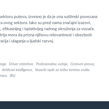
 sektoru puteva, izvesno je da je ona suštinski povezana
 ovog sektora. Iako su pred nama značajni izazovi,
, efikasnijeg i isplativijeg radnog okruženja za vozače.
strija mora da prizna njihovu relevantnost i obezbedi
ja i ulaganja u ljudski razvoj.
rtage
Driver retention
Profesionalna vožnja
Cestovni prevoz
Artificial intelligence
Vozački ispiti za teška teretna vozila
Union
IRU