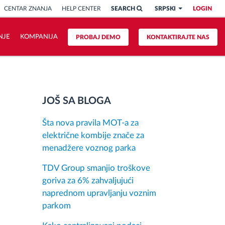
CENTAR ZNANJA
HELP CENTER
SEARCH
SRPSKI
LOGIN
NJE
KOMPANIJA
PROBAJ DEMO
KONTAKTIRAJTE NAS
JOŠ SA BLOGA
Šta nova pravila MOT-a za
električne kombije znače za
menadžere voznog parka
TDV Group smanjio troškove
goriva za 6% zahvaljujući
naprednom upravljanju voznim
parkom