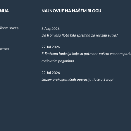
NIJA
NAJNOVIJE NA NAŠEM BLOGU
širom sveta
3 Aug 2026
Da li bi vaša flota bila spremna za reviziju sutra?
27 Jul 2026
artner
5 Frotcom funkcija koje su potrebne vašem voznom park
mešovitim pogonima
22 Jul 2026
Izazov prekograničnih operacija flote u Evropi