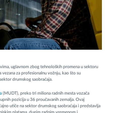
zovima, uglavnom zbog tehnoloških promena u sektoru
ja vezana za profesionalnu vožnju, kao što su
 sektor drumskog saobraćaja.
a
(MUDT), preko tri miliona radnih mesta vozača
upnih pozicija u 36 proučavanih zemalja. Ovaj
ajno utiče na sektor drumskog saobraćaja i predstavlja
o niskim platama, dugim radnim vremenom i