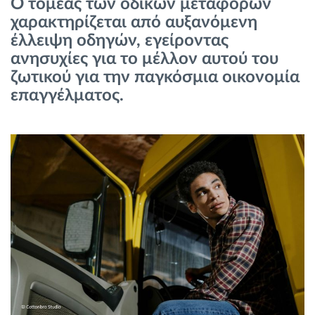
Ο τομέας των οδικών μεταφορών
Διαχείριση καυσίμου
χαρακτηρίζεται από αυξανόμενη
έλλειψη οδηγών, εγείροντας
Σχεδιασμός και παρακολούθηση διαδρομής
ανησυχίες για το μέλλον αυτού του
ζωτικού για την παγκόσμια οικονομία
Αυτόματη αναγνώριση οδηγού
επαγγέλματος.
Ανακαλύψτε όλα τα χαρακτηριστικά
Πώς να λύσουμε τις ανάγκες των
δραστηριοτήτων του στόλου
Υπολογιστής εξοικονόμησης