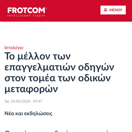
ΜΕΝΟΥ
Εντοπισμός οχημάτων και παρακολούθηση
αισθητήρων
Ιστολόγιο
Το μέλλον των
Ανάλυση οδηγικής συμπεριφοράς
επαγγελματιών οδηγών
Παρακολούθηση του χρόνου οδήγησης
στον τομέα των οδικών
μεταφορών
Διαχείριση εργατικού δυναμικού
Τρί, 21/05/2024 - 07:47
Λήψη ταχογράφου από απόσταση
Νέα και εκδηλώσεις
Έλεγχος πρόσβασης