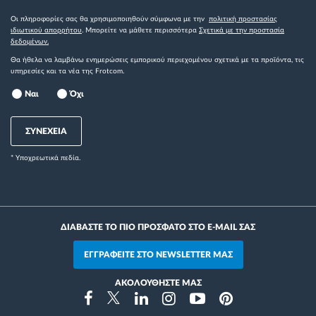
Οι πληροφορίες σας θα χρησιμοποιηθούν σύμφωνα με την
πολιτική προστασίας
ιδιωτικού απορρήτου
. Μπορείτε να μάθετε περισσότερα
Σχετικά με την προστασία
δεδομένων.
Θα ήθελα να λαμβάνω ενημερώσεις εμπορικού περιεχομένου σχετικά με τα προϊόντα, τις
υπηρεσίες και τα νέα της Frotcom.
Ναι
Όχι
ΣΥΝΕΧΕΙΑ
* Yποχρεωτικά πεδία.
ΔΙΑΒΑΣΤΕ ΤΟ ΠΙΟ ΠΡΟΣΦΑΤΟ ΣΤΟ E-MAIL ΣΑΣ
ΕΓΓΡΑΦΕΙΤΕ ΣΤΟ NEWSLETTER ΜΑΣ
ΑΚΟΛΟΥΘΗΣΤΕ ΜΑΣ
Instragram
Facebook
Twitter
Linkedin
Youtube
Pinterest