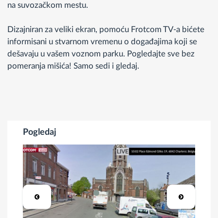
na suvozačkom mestu.
Dizajniran za veliki ekran, pomoću Frotcom TV-a bićete
informisani u stvarnom vremenu o događajima koji se
dešavaju u vašem voznom parku. Pogledajte sve bez
pomeranja mišića! Samo sedi i gledaj.
Pogledaj