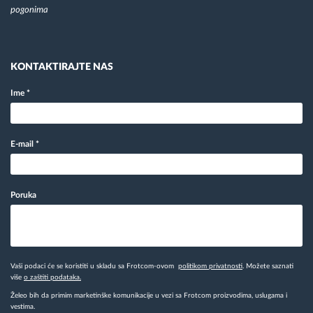
pogonima
KONTAKTIRAJTE NAS
Ime
*
E-mail
*
Poruka
Vaši podaci će se koristiti u skladu sa Frotcom-ovom
politikom privatnosti
. Možete saznati
više
o zaštiti podataka.
Želeo bih da primim marketinške komunikacije u vezi sa Frotcom proizvodima, uslugama i
vestima.