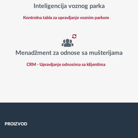
Inteligencija voznog parka
Kontrolna tabla za upravljanje voznim parkom
Menadžment za odnose sa mušterijama
CRM - Upravljanje odnosima sa klijentima
PROIZVOD