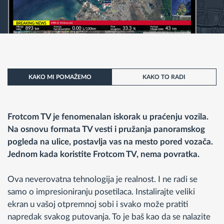
KAKO MI POMAŽEMO
KAKO TO RADI
Frotcom TV je fenomenalan iskorak u praćenju vozila.
Na osnovu formata TV vesti i pružanja panoramskog
pogleda na ulice, postavlja vas na mesto pored vozača.
Jednom kada koristite Frotcom TV, nema povratka.
Ova neverovatna tehnologija je realnost. I ne radi se
samo o impresioniranju posetilaca. Instalirajte veliki
ekran u vašoj otpremnoj sobi i svako može pratiti
napredak svakog putovanja. To je baš kao da se nalazite