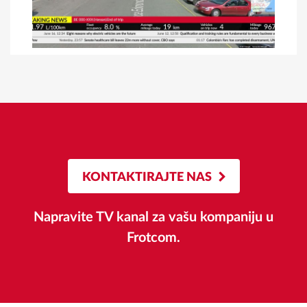
KONTAKTIRAJTE NAS
Napravite TV kanal za vašu kompaniju u
Frotcom.