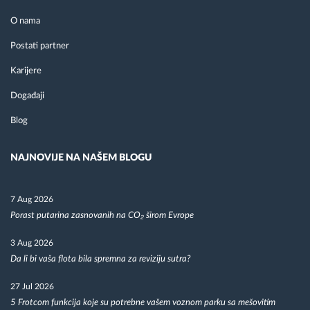
O nama
Postati partner
Karijere
Događaji
Blog
NAJNOVIJE NA NAŠEM BLOGU
7 Aug 2026
Porast putarina zasnovanih na CO₂ širom Evrope
3 Aug 2026
Da li bi vaša flota bila spremna za reviziju sutra?
27 Jul 2026
5 Frotcom funkcija koje su potrebne vašem voznom parku sa mešovitim