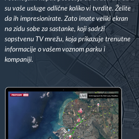
su vaše usluge odlične koliko vi tvrdite. Želite
Planiranje i nadgledanje rute
da ih impresionirate. Zato imate veliki ekran
na zidu sobe za sastanke, koji sadrži
Automatska identifikacija vozača
sopstvenu TV mrežu, koja prikazuje trenutne
informacije o vašem voznom parku i
Otkrijte sve funkcije
kompaniji.
Kako rešavamo sve aktivnosti voznog parka
Kalkulator uštede