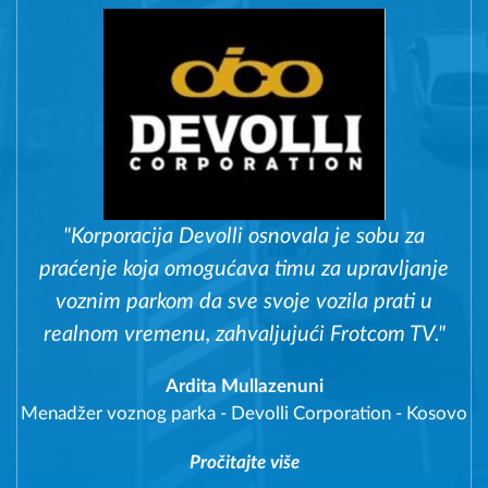
"Korporacija Devolli osnovala je sobu za
praćenje koja omogućava timu za upravljanje
voznim parkom da sve svoje vozila prati u
realnom vremenu, zahvaljujući Frotcom TV."
Ardita Mullazenuni
Menadžer voznog parka
-
Devolli Corporation - Kosovo
Pročitajte više