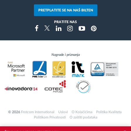
PRETPLATITE SE NA NAŠ BILTEN
PRATITE NAS
Instragram
Facebook
Twitter
Linkedin
Youtube
Pinterest
Nagrade i priznanja
© 2026
Frotcom International
Uslovi
O Kolačićima
Politika Kvaliteta
Politikom Privatnosti
O zaštiti podataka