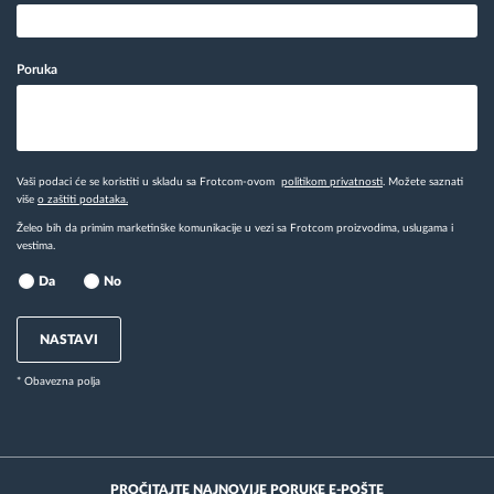
Poruka
Vaši podaci će se koristiti u skladu sa Frotcom-ovom
politikom privatnosti
. Možete saznati
više
o zaštiti podataka.
Želeo bih da primim marketinške komunikacije u vezi sa Frotcom proizvodima, uslugama i
vestima.
Da
No
NASTAVI
* Obavezna polja
PROČITAJTE NAJNOVIJE PORUKE E-POŠTE