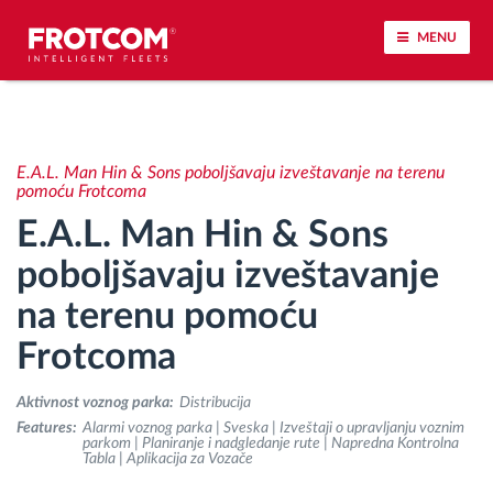
MENU
Praćenje vozila i nadzor senzora
E.A.L. Man Hin & Sons poboljšavaju izveštavanje na terenu
Analiza ponašanja u vožnji
pomoću Frotcoma
E.A.L. Man Hin & Sons
Praćenje vremena vožnje
poboljšavaju izveštavanje
na terenu pomoću
Upravljanje radnom snagom
Frotcoma
Daljinsko preuzimanje tahografa
Aktivnost voznog parka:
Distribucija
Kontrola pristupa
Features:
Alarmi voznog parka | Sveska | Izveštaji o upravljanju voznim
parkom | Planiranje i nadgledanje rute | Napredna Kontrolna
Tabla | Aplikacija za Vozače
Upravljanje gorivom