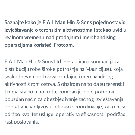
Planiranje i nadgledanje rute
Saznajte kako je E.A.L Man Hin & Sons pojednostavio
izvještavanje o terenskim aktivnostima i stekao uvid u
Automatska identifikacija vozača
realnom vremenu nad prodajnim i merchandising
operacijama koristeći Frotcom.
Otkrijte sve funkcije
E.A.L Man Hin & Sons Ltd je etablirana kompanija za
distribuciju robe široke potrošnje na Mauricijusu, koja
svakodnevno podržava prodajne i merchandising
Kako rešavamo sve aktivnosti voznog parka
aktivnosti širom ostrva. S obzirom na to da su terenski
timovi stalno u pokretu, kompaniji je bio potreban
Kalkulator uštede
pouzdan način za obezbjeđivanje tačnog izvještavanja,
operativne vidljivosti i efikasne koordinacije, kako bi se
održao kvalitet usluge, operativna efikasnost i podržao
rast poslovanja.