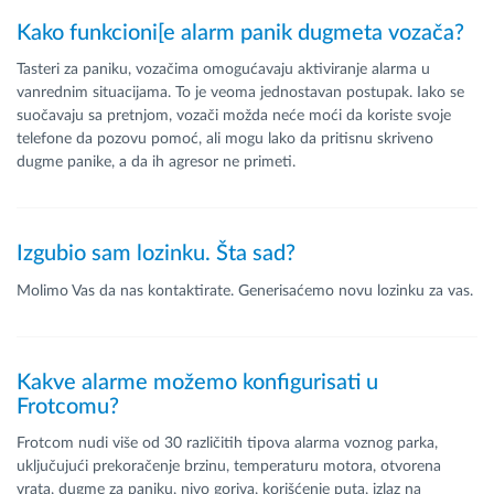
Kako funkcioni[e alarm panik dugmeta vozača?
Tasteri za paniku, vozačima omogućavaju aktiviranje alarma u
vanrednim situacijama. To je veoma jednostavan postupak. Iako se
suočavaju sa pretnjom, vozači možda neće moći da koriste svoje
telefone da pozovu pomoć, ali mogu lako da pritisnu skriveno
dugme panike, a da ih agresor ne primeti.
Izgubio sam lozinku. Šta sad?
Molimo Vas da nas kontaktirate. Generisaćemo novu lozinku za vas.
Kakve alarme možemo konfigurisati u
Frotcomu?
Frotcom nudi više od 30 različitih tipova alarma voznog parka,
uključujući prekoračenje brzinu, temperaturu motora, otvorena
vrata, dugme za paniku, nivo goriva, korišćenje puta, izlaz na