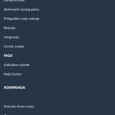
Karakteristike
Aktivnosti voznog parka
Prilagodite svoje rešenje
Rešenja
Integracija
Centar znanja
FAQS
Kalkulator uštede
Help Center
KOMPANIJA
Frotcom širom sveta