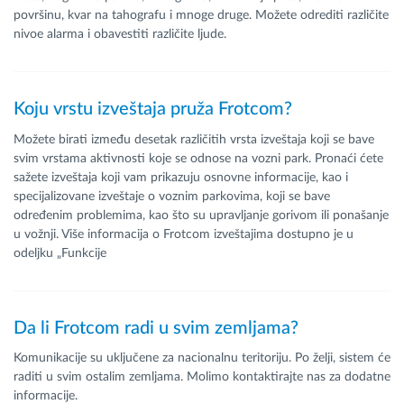
površinu, kvar na tahografu i mnoge druge. Možete odrediti različite
nivoe alarma i obavestiti različite ljude.
Koju vrstu izveštaja pruža Frotcom?
Možete birati između desetak različitih vrsta izveštaja koji se bave
svim vrstama aktivnosti koje se odnose na vozni park. Pronaći ćete
sažete izveštaja koji vam prikazuju osnovne informacije, kao i
specijalizovane izveštaje o voznim parkovima, koji se bave
određenim problemima, kao što su upravljanje gorivom ili ponašanje
u vožnji. Više informacija o Frotcom izveštajima dostupno je u
odeljku „Funkcije
Da li Frotcom radi u svim zemljama?
Komunikacije su uključene za nacionalnu teritoriju. Po želji, sistem će
raditi u svim ostalim zemljama. Molimo kontaktirajte nas za dodatne
informacije.