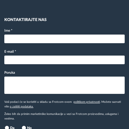
KONTAKTIRAJTE NAS
Ime
*
E-mail
*
Poruka
Vaši podaci će se koristiti u skladu sa Frotcom-ovom
politikom privatnosti
. Možete saznati
više
o zaštiti podataka.
Želeo bih da primim marketinške komunikacije u vezi sa Frotcom proizvodima, uslugama i
vestima.
Da
No