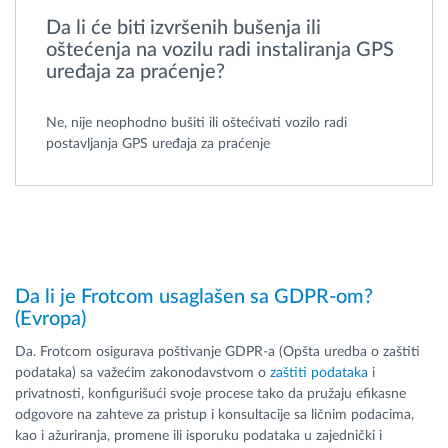
Da li će biti izvršenih bušenja ili
oštećenja na vozilu radi instaliranja GPS
uređaja za praćenje?
Ne, nije neophodno bušiti ili oštećivati vozilo radi
postavljanja GPS uređaja za praćenje
Da li je Frotcom usaglašen sa GDPR-om?
(Evropa)
Da. Frotcom osigurava poštivanje GDPR-a (Opšta uredba o zaštiti
podataka) sa važećim zakonodavstvom o
zaštiti podataka
i
privatnosti, konfigurišući svoje procese tako da pružaju efikasne
odgovore na zahteve za pristup i konsultacije sa ličnim podacima,
kao i ažuriranja, promene ili isporuku podataka u zajednički i