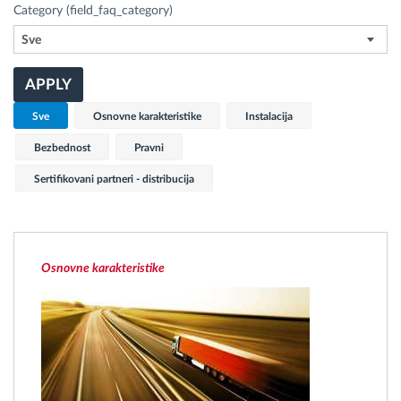
Category (field_faq_category)
Sve
Planiranje i nadgledanje rute
APPLY
Automatska identifikacija vozača
Sve
Osnovne karakteristike
Instalacija
Otkrijte sve funkcije
Bezbednost
Pravni
Sertifikovani partneri - distribucija
Kako rešavamo sve aktivnosti voznog parka
Osnovne karakteristike
Kalkulator uštede