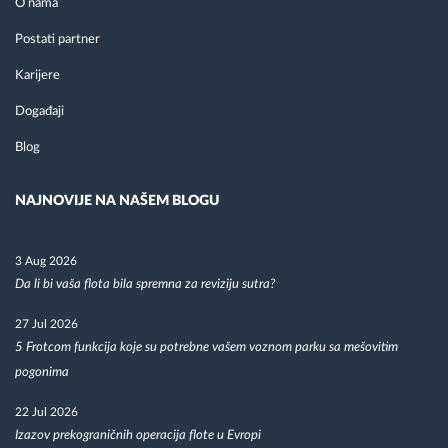
O nama
Postati partner
Karijere
Događaji
Blog
NAJNOVIJE NA NAŠEM BLOGU
3 Aug 2026
Da li bi vaša flota bila spremna za reviziju sutra?
27 Jul 2026
5 Frotcom funkcija koje su potrebne vašem voznom parku sa mešovitim
pogonima
22 Jul 2026
Izazov prekograničnih operacija flote u Evropi