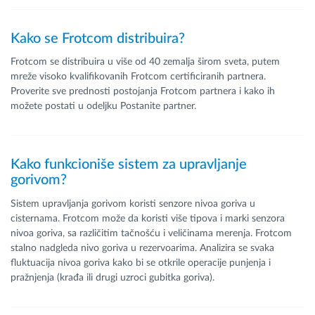
Kako se Frotcom distribuira?
Frotcom se distribuira u više od 40 zemalja širom sveta, putem
mreže visoko kvalifikovanih Frotcom certificiranih partnera.
Proverite sve prednosti postojanja Frotcom partnera i kako ih
možete postati u odeljku Postanite partner.
Kako funkcioniše sistem za upravljanje
gorivom?
Sistem upravljanja gorivom koristi senzore nivoa goriva u
cisternama. Frotcom može da koristi više tipova i marki senzora
nivoa goriva, sa različitim tačnošću i veličinama merenja. Frotcom
stalno nadgleda nivo goriva u rezervoarima. Analizira se svaka
fluktuacija nivoa goriva kako bi se otkrile operacije punjenja i
pražnjenja (krađa ili drugi uzroci gubitka goriva).