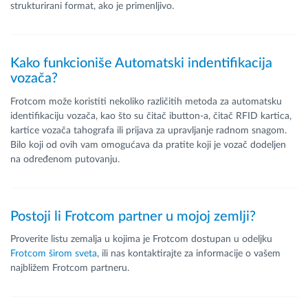
strukturirani format, ako je primenljivo.
Kako funkcioniše Automatski indentifikacija
vozača?
Frotcom može koristiti nekoliko različitih metoda za automatsku
identifikaciju vozača, kao što su čitač ibutton-a, čitač RFID kartica,
kartice vozača tahografa ili prijava za upravljanje radnom snagom.
Bilo koji od ovih vam omogućava da pratite koji je vozač dodeljen
na određenom putovanju.
Postoji li Frotcom partner u mojoj zemlji?
Proverite listu zemalja u kojima je Frotcom dostupan u odeljku
Frotcom širom sveta
, ili nas kontaktirajte za informacije o vašem
najbližem Frotcom partneru.