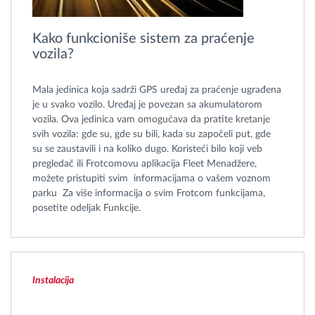
Kako funkcioniše sistem za praćenje
vozila?
Mala jedinica koja sadrži GPS uređaj za praćenje ugrađena
je u svako vozilo. Uređaj je povezan sa akumulatorom
vozila. Ova jedinica vam omogućava da pratite kretanje
svih vozila: gde su, gde su bili, kada su započeli put, gde
su se zaustavili i na koliko dugo. Koristeći bilo koji veb
pregledač ili Frotcomovu aplikacija Fleet Menadžere,
možete pristupiti svim informacijama o vašem voznom
parku Za više informacija o svim Frotcom funkcijama,
posetite odeljak Funkcije.
Instalacija