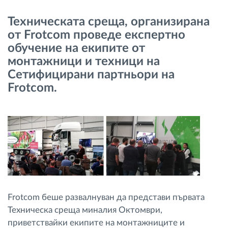
Управление на горивото
Техническата среща, организирана
от Frotcom проведе експертно
Планиране на маршрути и мониторинг
обучение на екипите от
монтажници и техници на
Автоматична идентификация на шофьора
Сетифицирани партньори на
Frotcom.
Разберете за всички функционалности
Как отговаряме на нуждите на всяка
флота
Калкулатор за спестявания
Frotcom беше развалнуван да представи първата
Техническа среща миналия Октомври,
приветствайки екипите на монтажниците и