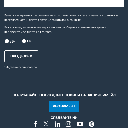
Вашата информация ще се използва в съответствие с нашата
с нашата политика за
поверителност
. Научете повече
За защитата на данните.
Бих искал/а да получаваме маркетингови съобщения и новини във връзка с
продуктите и услугите на Frotcom.
Да
Не
ПРОДЪЛЖИ
* Задължителни полета.
ПОЛУЧАВАЙТЕ ПОСЛЕДНИТЕ НОВИНИ НА ВАШИЯТ ИМЕЙЛ
АБОНАМЕНТ
СЛЕДВАЙТЕ НИ
Instragram
Facebook
Twitter
Linkedin
Youtube
Pinterest