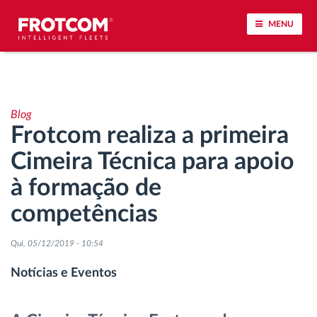
MENU
Localização de veículos e monitorização de
sensores
Blog
Frotcom realiza a primeira
Análise do estilo de condução
Cimeira Técnica para apoio
Monitorização dos tempos de condução
à formação de
competências
Gestão de tarefas
Qui, 05/12/2019 - 10:54
Descarga remota de tacógrafo
Notícias e Eventos
Controlo de acesso