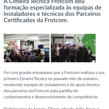
A Cimeira Técnica Frotcom deu
Gestão de Combustível
formação especializada às equipas de
instaladores e técnicos dos Parceiros
Planeamento e monitorização de rotas
Certificados da Frotcom.
Identificação automática de condutores
Ver todas as funcionalidades
Como resolvemos cada necessidade da
Foi com grande entusiasmo que a Frotcom realizou a sua
atividade da frota
primeira Cimeira Técnica no passado mês de outubro,
recebendo equipas de instaladores e de apoio técnico
Calculadora de Benefícios
dos parceiros da Frotcom para partilha de
conhecimentos e desenvolvimento de competências.