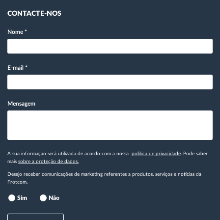
CONTACTE-NOS
Nome
*
E-mail
*
Mensagem
A sua informação será utilizada de acordo com a nossa
política de privacidade
. Pode saber
mais
sobre a proteção de dados.
Desejo receber comunicações de marketing referentes a produtos, serviços e notícias da
Frotcom.
Sim
Não