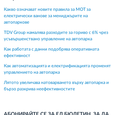
Какво означават новите правила за MOT за
електрически ванове за мениджърите на
автопаркове
TDV Group намалява разходите за гориво с 6% чрез
усъвършенствано управление на автопарка
Как работата с данни подобрява оперативната
ефективност
Как автоматизацията и електрификацията променят
управлението на автопарка
Лятото увеличава натоварването върху автопарка и
бързо разкрива неефективностите
АБОНИРАЙТЕ СЕ ЗА ЕЛ.БЮЛЕТИН, ЗА ДА