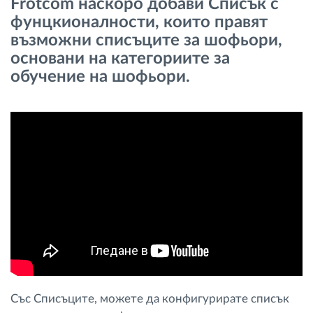
Frotcom наскоро добави Списък с
Управление на горивото
фунцкионалности, които правят
възможни списъците за шофьори,
Планиране на маршрути и мониторинг
основани на категориите за
обучение на шофьори.
Автоматична идентификация на шофьора
Разберете за всички функционалности
Как отговаряме на нуждите на всяка
флота
Калкулатор за спестявания
Със Списъците, можете да конфигурирате списък