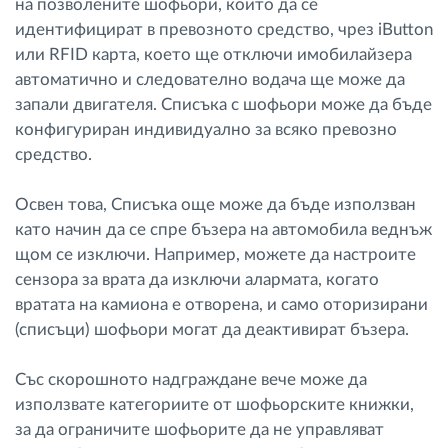
на позволените шофьори, които да се
идентифицират в превозното средство, чрез iButton
или RFID карта, което ще отключи имобилайзера
автоматично и следователно водача ще може да
запали двигателя. Списъка с шофьори може да бъде
конфигуриран индивидуално за всяко превозно
средство.
Освен това, Списъка още може да бъде използван
като начин да се спре бъзера на автомобила веднъж
щом се изключи. Например, можете да настроите
сензора за врата да изключи алармата, когато
вратата на камиона е отворена, и само оторизирани
(списъци) шофьори могат да деактивират бъзера.
Със скорошното надграждане вече може да
използвате категориите от шофьорските книжки,
за да ограничите шофьорите да не управляват