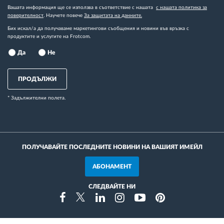
Вашата информация ще се използва в съответствие с нашата
с нашата политика за
поверителност
. Научете повече
За защитата на данните.
Бих искал/а да получаваме маркетингови съобщения и новини във връзка с
продуктите и услугите на Frotcom.
Да
Не
ПРОДЪЛЖИ
* Задължителни полета.
ПОЛУЧАВАЙТЕ ПОСЛЕДНИТЕ НОВИНИ НА ВАШИЯТ ИМЕЙЛ
АБОНАМЕНТ
СЛЕДВАЙТЕ НИ
Instragram
Facebook
Twitter
Linkedin
Youtube
Pinterest