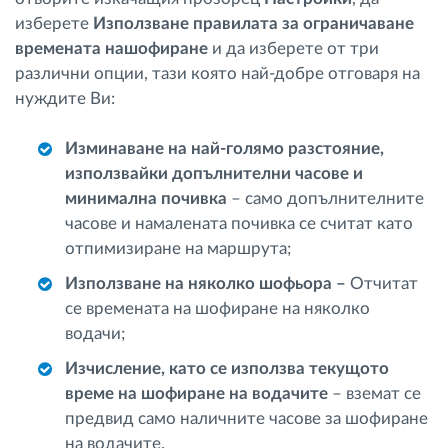
изберете
Използване правилата за ограничаване
времената нашофиране
и да изберете от три
различни опции, тази която най-добре отговаря на
нуждите Ви:
Изминаване на най-голямо разстояние,
използвайки допълнителни часове и
минимална почивка
– само допълнителните
часове и намалената почивка се считат като
отпимизиране на маршрута;
Използване на няколко шофьора –
Отчитат
се времената на шофиране на няколко
водачи;
Изчисление, като се използва текущото
време на шофиране на водачите
– вземат се
предвид само наличните часове за шофиране
на водачите.