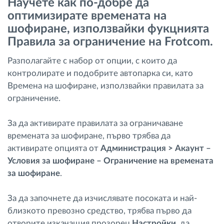
Научете как по-добре да
Управление на горивото
оптимизирате времената на
шофиране, използвайки фукцнията
Планиране на маршрути и мониторинг
Правила за ограничение на Frotcom.
Разполагайте с набор от опции, с които да
Автоматична идентификация на шофьора
контролирате и подобрите автопарка си, като
Времена на шофиране, използвайки правилата за
Разберете за всички функционалности
ограничение.
За да активирате правилата за ограничаване
времената за шофиране, първо трябва да
Как отговаряме на нуждите на всяка
активирате опцията от
Администрация > Акаунт –
флота
Условия за шофиране – Ограничение на времената
за шофиране
.
Калкулатор за спестявания
За да започнете да изчислявате посоката и най-
близкото превозно средство, трябва първо да
отворите изкачащия прозорец
Настройки
, да