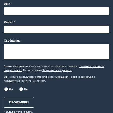
Име
*
Имейл
*
Съобщение
Вашата информация ще се използва в съответствие с нашата
с нашата политика за
поверителност
. Научете повече
За защитата на данните.
Бих искал/а да получаваме маркетингови съобщения и новини във връзка с
продуктите и услугите на Frotcom.
Да
Не
ПРОДЪЛЖИ
* Задължителни полета.