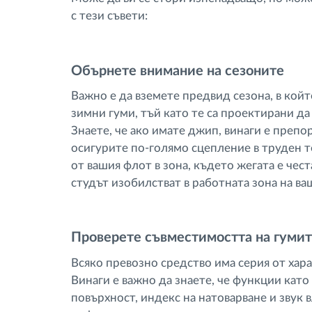
с тези съвети:
Oбърнете внимание на сезоните
Важно е да вземете предвид сезона, в койт
зимни гуми, тъй като те са проектирани д
Знаeте, че ако имате джип, винаги е препо
осигурите по-голямо сцепление в труден т
от вашия флот в зона, където жегата е чест
студът изобилстват в работната зона на ва
Проверете съвместимостта на гумит
Всяко превозно средство има серия от хара
Винаги е важно да знаете, че функции като
повърхност, индекс на натоварване и звук 