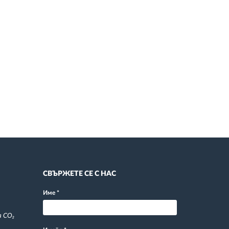
СВЪРЖЕТЕ СЕ С НАС
Име
*
а CO₂