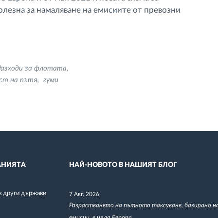
лезна за намаляване на емисиите от превозни
Разходи за флотата
ст на пътя
гуми
НИЯТА
НАЙ-НОВОТО В НАШИЯТ БЛОГ
в други държави
7 Авг. 2026
Разрастването на пътното таксуване, базирано н
емисии, в цяла Европа