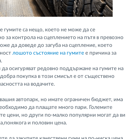
е гумите са нещо, което не може да се
о за контрола на сцеплението на пътя в превозно
же да доведе до загуба на сцепление, което
щност
лошото състояние на гумите
е причина за
.
и да осигуряват редовно поддържане на гумите на
 добра покупка в този смисъл е от съществено
асността на водачите.
 вашия автопарк, но имате ограничен бюджет, има
необходимо да плащате много пари. Големите
те цени, но други по-малко популярни могат да ви
а,понякога и половин цена.
те да закупите качествени гуми на по-ниска цена