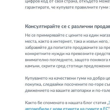
цифров код от своя страна, откъдето може
гарантирате, че купувате правилните гуми 
Консултирайте се с различни прода
Не се примирявайте с цените на един мага
места, както в интернет, така и извън него,
забравяйте да попитате продавачите за п
конкретните нужди на превозните средства
внимателно погледнете, защото понякога
камъни, скрити сред стотици предложения
Купуването на качествени гуми на добра ц
покупка, следвайки посочените по-горе съ
движението на вашите автопарки и по-голе
Както бе споменато в нашата блог статия „
автомобили с нови етикети на гумите в ЕС