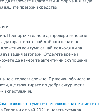
те да извлечете цялата тази информация, за да
за вашите превозни средства.
вачи
зин. Препоръчително е да проверите повече
 за да гарантирате най-добрата цена и не
редложения кои гуми са най-подходящи за
 във вашия автопарк. Отделете време и
 можете да намерите автентични скъпоценни
.
ена не е толкова сложно. Правейки обмислена
вети, ще гарантирате по-добра сигурност в
ми спестявания.
Замърсяване от гумите: намаляване на емисиите от
“ в Европа и от май 2021 г. новата схема за