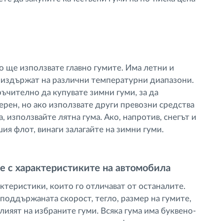
о ще използвате главно гумите. Има летни и
а издържат на различни температурни диапазони.
ръчително да купувате зимни гуми, за да
ерен, но ако използвате други превозни средства
а, използвайте лятна гума. Ако, напротив, снегът и
шия флот, винаги залагайте на зимни гуми.
е с характеристиките на автомобила
ктеристики, които го отличават от останалите.
 поддържаната скорост, тегло, размер на гумите,
влияят на избраните гуми. Всяка гума има буквено-