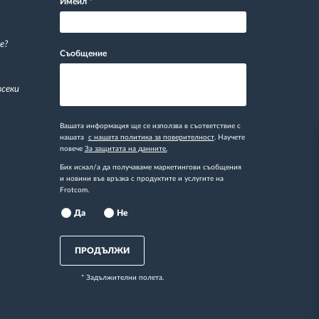
Имейл
*
е?
Съобщение
всеки
Вашата информация ще се използва в съответствие с
нашата
с нашата политика за поверителност
. Научете
повече
За защитата на данните.
Бих искал/а да получаваме маркетингови съобщения
и новини във връзка с продуктите и услугите на
Frotcom.
Да
Не
ПРОДЪЛЖИ
* Задължителни полета.