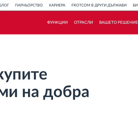
БЛОГ
ПАРНЬОРСТВО
КАРИЕРА
FROTCOM В ДРУГИ ДЪРЖАВИ
БИ
ФУНКЦИИ
ОТРАСЛИ
ВАШЕТО РЕШЕНИЕ
Как отговаряме на нуждите на всяка
флота
Калкулатор за спестявания
купите
ми на добра