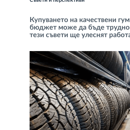
Съвети и перспективи
тахограф
Купуването на качествени гум
Контрол на достъпа
бюджет може да бъде трудно 
тези съвети ще улеснят работа
Управление на горивото
Планиране на маршрути и
мониторинг
Автоматична идентификация на
шофьора
Разберете за всички
функционалности