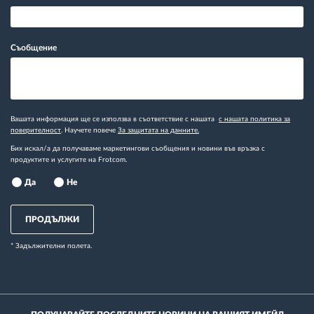
Съобщение
Вашата информация ще се използва в съответствие с нашата
с нашата политика за
поверителност
. Научете повече
За защитата на данните.
Бих искал/а да получаваме маркетингови съобщения и новини във връзка с
продуктите и услугите на Frotcom.
Да
Не
ПРОДЪЛЖИ
* Задължителни полета.