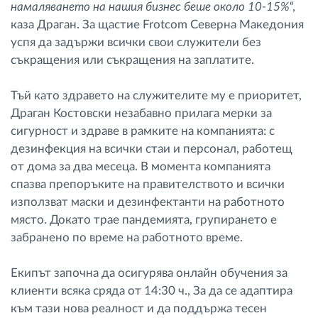
намаляването на нашия бизнес беше около 10-15%
“,
каза Драган. За щастие Frotcom Северна Македония
успя да задържи всички свои служители без
съкращения или съкращения на заплатите.
Тъй като здравето на служителите му е приоритет,
Драган Костовски незабавно прилага мерки за
сигурност и здраве в рамките на компанията: с
дезинфекция на всички стаи и персонал, работещ
от дома за два месеца. В момента компанията
спазва препоръките на правителството и всички
използват маски и дезинфектанти на работното
място. Докато трае пандемията, групирането е
забранено по време на работното време.
Екипът започна да осигурява онлайн обучения за
клиенти всяка сряда от 14:30 ч., За да се адаптира
към тази нова реалност и да поддържа тесен