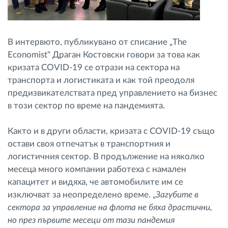
В интервюто, публикувано от списание „The
Economist" Драган Костовски говори за това как
кризата COVID-19 се отрази на сектора на
транспорта и логистиката и как той преодоля
предизвикателствата пред управлението на бизнес
в този сектор по време на пандемията.
Както и в други области, кризата с COVID-19 също
остави своя отпечатък в транспортния и
логистичния сектор. В продължение на няколко
месеца много компании работеха с намален
капацитет и видяха, че автомобилите им се
изключват за неопределено време. „
Загубите в
сектора за управление на флота не бяха драстични,
но през първите месеци от тази пандемия