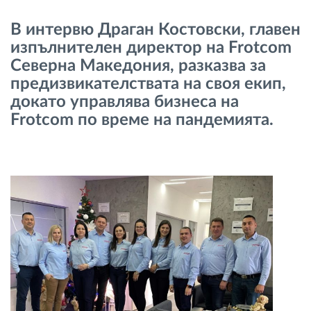
Управление на горивото
В интервю Драган Костовски, главен
изпълнителен директор на Frotcom
Планиране на маршрути и мониторинг
Северна Македония, разказва за
предизвикателствата на своя екип,
Автоматична идентификация на шофьора
докато управлява бизнеса на
Frotcom по време на пандемията.
Разберете за всички функционалности
Как отговаряме на нуждите на всяка
флота
Калкулатор за спестявания