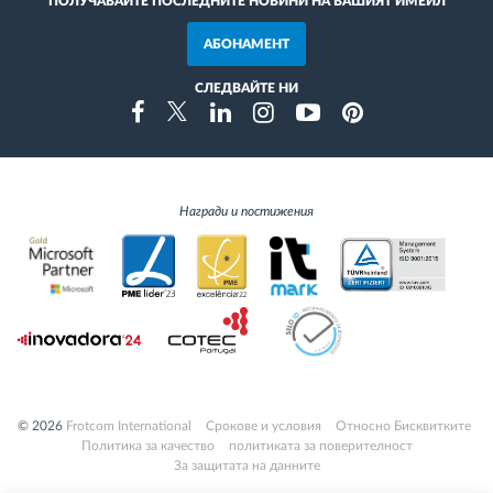
ПОЛУЧАВАЙТЕ ПОСЛЕДНИТЕ НОВИНИ НА ВАШИЯТ ИМЕЙЛ
АБОНАМЕНТ
СЛЕДВАЙТЕ НИ
Instragram
Facebook
Twitter
Linkedin
Youtube
Pinterest
Награди и постижения
© 2026
Frotcom International
Cрокове и условия
Относно Бисквитките
Политика за качество
политиката за поверителност
За защитата на данните