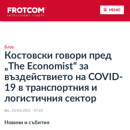
МЕНЮ
Проследяване на превозното средство и
наблюдение на датчиците
Блог
Костовски говори пред
Анализ на стила на шофиране
„The Economist“ за
Наблюдение на времената за шофиране
въздействието на COVID-
19 в транспортния и
Управление на работната сила
логистичния сектор
Дистанционно сваляне на данни от тахограф
Вт., 25/03/2021 - 07:10
Контрол на достъпа
Новини и събития