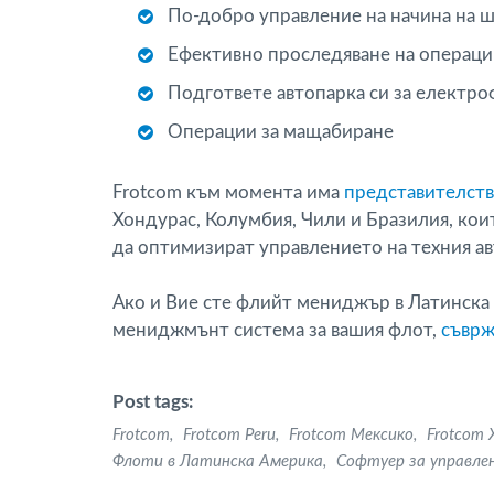
По-добро управление на начина на 
Ефективно проследяване на операци
Подгответе автопарка си за електр
Операции за мащабиране
Frotcom към момента има
представителств
Хондурас, Колумбия, Чили и Бразилия, кои
да оптимизират управлението на техния а
Ако и Вие сте флийт мениджър в Латинска
мениджмънт система за вашия флот,
съврж
Post tags:
Frotcom
Frotcom Peru
Frotcom Мексико
Frotcom 
Флоти в Латинска Америка
Софтуер за управле