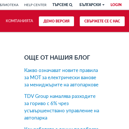
БЛИОТЕКА
HELP CENTER
ТЪРСЕНЕ
БЪЛГАРСКИ
LOGIN
КОМПАНИЯТА
ДЕМО ВЕРСИЯ
СВЪРЖЕТЕ СЕ С НАС
ОЩЕ ОТ НАШИЯ БЛОГ
Какво означават новите правила
за MOT за електрически ванове
за мениджърите на автопаркове
TDV Group намалява разходите
за гориво с 6% чрез
усъвършенствано управление на
автопарка