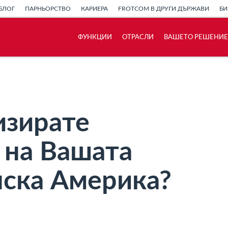
БЛОГ
ПАРНЬОРСТВО
КАРИЕРА
FROTCOM В ДРУГИ ДЪРЖАВИ
БИ
ФУНКЦИИ
ОТРАСЛИ
ВАШЕТО РЕШЕНИЕ
Как отговаряме на нуждите на всяка
флота
Калкулатор за спестявания
изирате
 на Вашата
нска Америка?