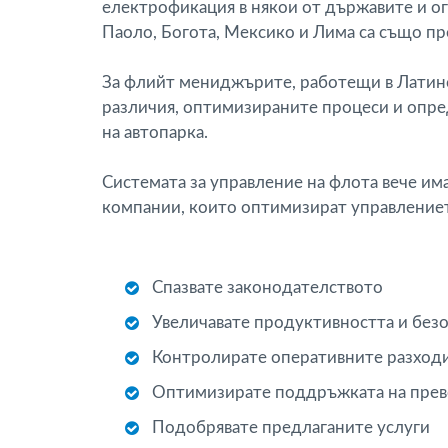
електрофикация в някои от държавите и о
Паоло, Богота, Мексико и Лима са също пр
За флийт мениджърите, работещи в Латинс
различия, оптимизираните процеси и опре
на автопарка.
Системата за управление на флота вече им
компании, които оптимизират управлението
Спазвате законодателството
Увеличавате продуктивността и без
Контролирате оперативните разходи
Оптимизирате поддръжката на прево
Подобрявате предлаганите услуги