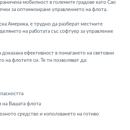
граничена мобилност в големите градове като Сао
ечки за оптимизиране управлението на флота.
ка Америка, е трудно да разберат местните
делянето на работата със софтуер за управление
а доказана ефективност в помагането на световни
 на флотите си. Те ти позволяват да:
опасността
 на Вашата флота
зното средство и използването на готиво