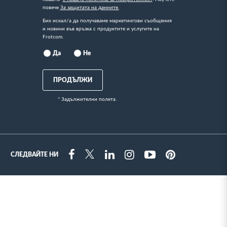
повече
За защитата на данните.
Бих искал/а да получаваме маркетингови съобщения
и новини във връзка с продуктите и услугите на
Frotcom.
Да
Не
ПРОДЪЛЖИ
* Задължителни полета.
СЛЕДВАЙТЕ НИ
Instragram
Facebook
Twitter
Linkedin
Youtube
Pinterest