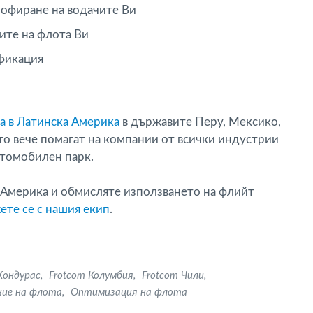
шофиране на водачите Ви
ите на флота Ви
офикация
а в Латинска Америка
в държавите Перу, Мексико,
то вече помагат на компании от всички индустрии
втомобилен парк.
 Америка и обмисляте използването на флийт
ете се с нашия екип
.
Хондурас
Frotcom Колумбия
Frotcom Чили
ние на флота
Оптимизация на флота