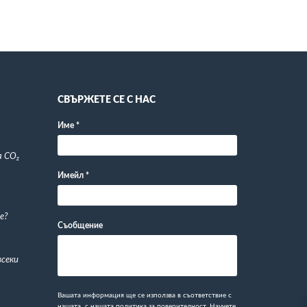
СВЪРЖЕТЕ СЕ С НАС
Име
*
а CO₂
Имейл
*
е?
Съобщение
всеки
Вашата информация ще се използва в съответствие с
нашата
с нашата политика за поверителност
. Научете