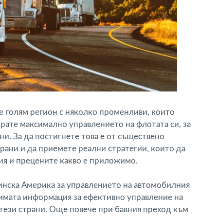
 е голям регион с няколко променливи, които
ирате максимално управлението на флотата си, за
ани. За да постигнете това е от съществено
трани и да приемете реални стратегии, които да
чия и прецените какво е приложимо.
тинска Америка за управлението на автомобилния
димата информация за ефективно управление на
тези страни. Още повече при бавния преход към