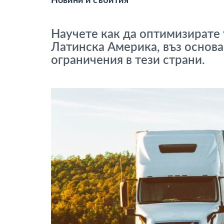
Новини и събития
тахограф
Научете как да оптимизирате 
Контрол на достъпа
Латинска Америка, въз основа
ограничения в тези страни.
Управление на горивото
Планиране на маршрути и
мониторинг
Автоматична идентификация на
шофьора
Разберете за всички
функционалности