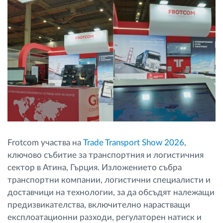
Управление на горивото
Планиране на маршрути и мониторинг
Автоматична идентификация на шофьора
Разберете за всички функционалности
Frotcom участва на
Trade Transport Show 2026
,
Как отговаряме на нуждите на всяка
ключово събитие за транспортния и логистичния
флота
сектор в Атина, Гърция. Изложението събра
транспортни компании, логистични специалисти и
Калкулатор за спестявания
доставчици на технологии, за да обсъдят належащи
предизвикателства, включително нарастващи
експлоатационни разходи, регулаторен натиск и