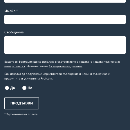
Имейл
*
Съобщение
Вашата информация ще се използва в съответствие с нашата
с нашата политика за
поверителност
. Научете повече
За защитата на данните.
Бих искал/а да получаваме маркетингови съобщения и новини във връзка с
продуктите и услугите на Frotcom.
Да
Не
ПРОДЪЛЖИ
* Задължителни полета.