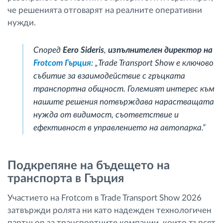
че решенията отговарят на реалните оперативни
нужди.
Според
Eero Sideris
,
изпълнителен директор на
Frotcom Гърция
: „Trade Transport Show е ключово
събитие за взаимодействие с гръцката
транспортна общност. Големият интерес към
нашите решения потвърждава нарастващата
нужда от видимост, съответствие и
ефективност в управлението на автопарка.“
Подкрепяне на бъдещето на
транспорта в Гърция
Участието на Frotcom в Trade Transport Show 2026
затвържди ролята ни като надежден технологичен
партньор за транспортните компании, които търсят