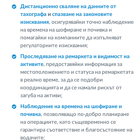
Дистанционно сваляне на данните от
тахографа
и
спазване на законовите
изисквания
, осигурявайки точно наблюдение
на времена на шофиране и почивка и
помагайки на компаниите да изпълняват
регулаторните изисквания;
Проследяване на ремаркета и видимост на
активите
, предоставяйки информация за
местоположението и статуса на ремаркетата
в реално време, за да се подобри
координацията и да се намали рискът от
загуба на активи;
Наблюдение на времена на шофиране и
почивка
, позволяващо по-добро планиране
на операциите, като същевременно се
гарантира съответствие и благосъстояние на
водачите;