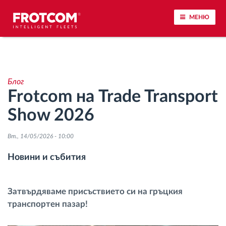
МЕНЮ
Проследяване на превозното средство и
наблюдение на датчиците
Блог
Frotcom на Trade Transport
Анализ на стила на шофиране
Show 2026
Наблюдение на времената за шофиране
Вт., 14/05/2026 - 10:00
Управление на работната сила
Новини и събития
Дистанционно сваляне на данни от тахограф
Затвърдяваме присъствието си на гръцкия
транспортен пазар!
Контрол на достъпа