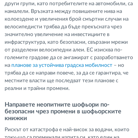
други групи, като потребителите на автомобили, са
намалели. Връзката между повишените нива на
колоездене и увеличения брой смъртни случаи на
велосипедисти трябва да бъде прекъсната чрез
значително увеличение на инвестициите в
инфраструктура, като безопасни, свързани мрежи
от разделени велосипедни алеи. ЕС изисква по-
големите градове да се ангажират с разработването
на
планове за устойчива градска мобилност
– но
трябва да се направи повече, за да се гарантира, че
местните власти ще последват тези планове с
реални и трайни промени.
Направете неопитните шофьори по-
безопасни чрез промени в шофьорските
книжки
Рискът от катастрофа е най-висок за водачи, които
току-що са преминали изпита си, като един на