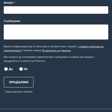
Имейл
*
Съобщение
Вашата информация ще се използва в съответствие с нашата
с нашата политика за
поверителност
. Научете повече
За защитата на данните.
Бих искал/а да получаваме маркетингови съобщения и новини във връзка с
продуктите и услугите на Frotcom.
Да
Не
ПРОДЪЛЖИ
* Задължителни полета.