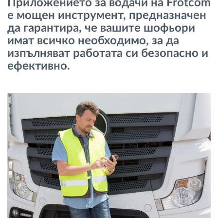
Приложението за водачи на Frotcom
Управление на горивото
е мощен инструмент, предназначен
да гарантира, че вашите шофьори
Планиране на маршрути и мониторинг
имат всичко необходимо, за да
изпълняват работата си безопасно и
Автоматична идентификация на шофьора
ефективно.
Разберете за всички функционалности
Как отговаряме на нуждите на всяка
флота
Калкулатор за спестявания