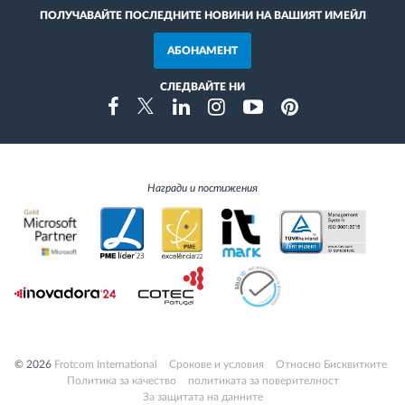
ПОЛУЧАВАЙТЕ ПОСЛЕДНИТЕ НОВИНИ НА ВАШИЯТ ИМЕЙЛ
АБОНАМЕНТ
СЛЕДВАЙТЕ НИ
Instragram
Facebook
Twitter
Linkedin
Youtube
Pinterest
Награди и постижения
© 2026
Frotcom International
Cрокове и условия
Относно Бисквитките
Политика за качество
политиката за поверителност
За защитата на данните