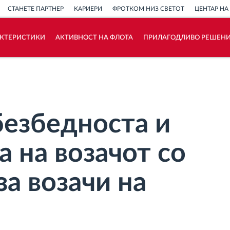
СТАНЕТЕ ПАРТНЕР
КАРИЕРИ
ФРОТКОМ НИЗ СВЕТОТ
ЦЕНТАР НА
АКТЕРИСТИКИ
АКТИВНОСТ НА ФЛОТА
ПРИЛАГОДЛИВО РЕШЕН
Како ја решаваме
Калкулатор за заштеди
безбедноста и
 на возачот со
за возачи на