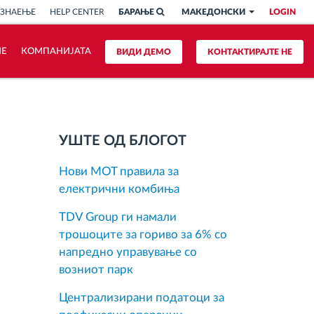
 ЗНАЕЊЕ
HELP CENTER
БАРАЊЕ
МАКЕДОНСКИ
LOGIN
ИЕ
КОМПАНИЈАТА
ВИДИ ДЕМО
КОНТАКТИРАЈТЕ НЕ
УШТЕ ОД БЛОГОТ
Нови MOT правила за
електрични комбиња
TDV Group ги намали
трошоците за гориво за 6% со
напредно управување со
возниот парк
Централизирани податоци за