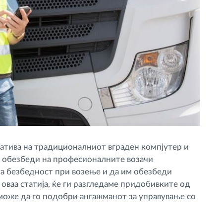
натива на традиционалниот вграден компјутер и
м обезбеди на професионалните возачи
та безбедност при возење и да им обезбеди
оваа статија, ќе ги разгледаме придобивките од
 може да го подобри ангажманот за управување со