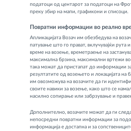
податоци од центарот за податоци на Фрот
преку збир на мапи, графикони и списоци.
Повратни информации во реално вре
Апликацијата Возач им обезбедува на воза
патување што го прават, вклучувајќи рута и
време на возење, времетраење на застанува
максимална брзина, максимални вртежи во
така можат да пристапат до информации за
резултатите од возењето и локацијата на бл
им овозможува на возачите да ги идентиф
своите навики за возење, како што се нама
насилно сопирање или забрзување и правењ
Дополнително, возачите можат да ги следа
непосредни повратни информации за подоб
информација е достапна и за сопственицит