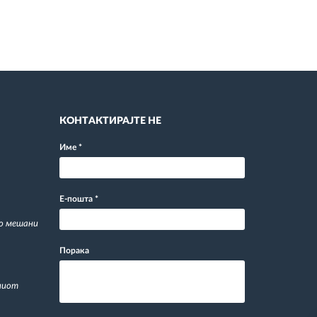
КОНТАКТИРАЈТЕ НЕ
Име
*
Е-пошта
*
со мешани
Порака
ниот