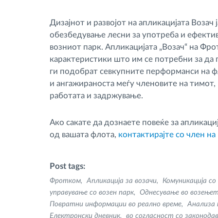
Дизајнот и развојот на апликацијата Возач
обезбедување лесни за употреба и ефектив
возниот парк. Апликацијата „Возач“ на Фр
карактеристики што им се потребни за да 
ги подобрат севкупните перформанси на фл
и ангажираноста меѓу членовите на тимот
работата и задржување.
Ако сакате да дознаете повеќе за апликациј
од вашата флота,
контактирајте со член н
Post tags:
Фротком
Апликација за возачи
Комуникација со
управување со возен парк
Однесување во возење
Повратни информации во реално време
Анализа 
Електронски дневник
во согласност со законод