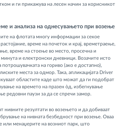
ком и ги прикажува на лесен начин за корисникот
ме и анализа на однесувањето при возење
чите на флотата многу информации за секое
 растојание, време на почеток и крај, времетраење,
ње, време на стоење во место, просечна и
 минута и електронски дневници. Возачите исто
 потрошувачката на гориво (ако е достапно),
иските места за одмор. Така, апликацијата Driver
икуваат областите каде што можат да ги подобрат
лување на времето на празен òд, избегнување
е редовни паузи за да се спречи замор.
т нивните резултати во возењето и да добиваат
рување на нивната безбедност при возење. Оваа
е или менаџерите на возниот парк, што