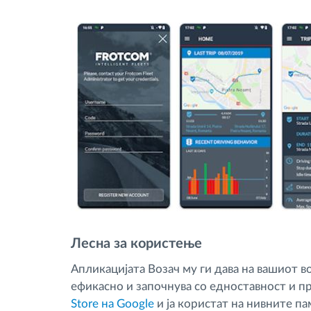
Лесна за користење
Апликацијата Возач му ги дава на вашиот в
ефикасно и започнува со едноставност и п
Store на Google
и ја користат на нивните п