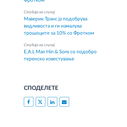
Фротком
Студија на случај
Маверик Транс ја подобрува
видливоста и ги намалува
трошоците за 10% со Фротком
Студија на случај
E.A.L Man Hin & Sons со подобро
теренско известување
СПОДЕЛЕТЕ