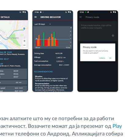
озач алатките што му се потребни за да работи
рактичност. Возачите можат да ја преземат од
Play
аметни телефони со Андроид. Апликацијата собира