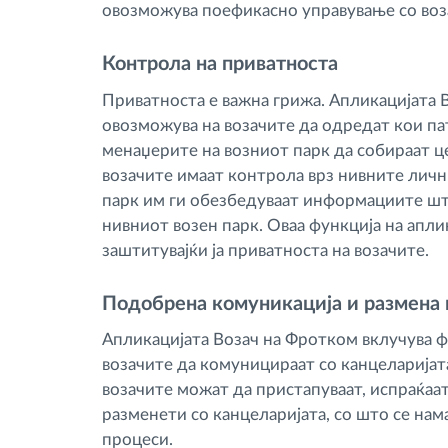
овозможува поефикасно управување со воз
Контрола на приватноста
Приватноста е важна грижа. Апликацијата 
овозможува на возачите да одредат кои пат
менаџерите на возниот парк да собираат ц
возачите имаат контрола врз нивните лич
парк им ги обезбедуваат информациите шт
нивниот возен парк. Оваа функција на апли
заштитувајќи ја приватноста на возачите.
Подобрена комуникација и размена 
Апликацијата Возач на Фротком вклучува ф
возачите да комуницираат со канцеларијата
возачите можат да пристапуваат, испраќаа
разменети со канцеларијата, со што се нам
процеси.