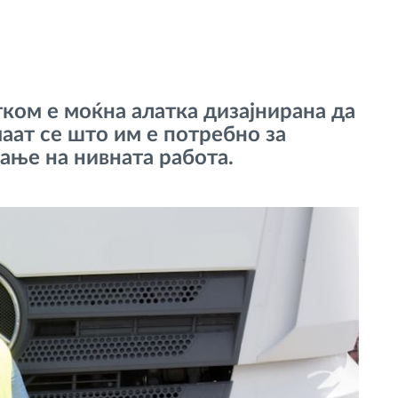
тком е моќна алатка дизајнирана да
аат се што им е потребно за
ање на нивната работа.