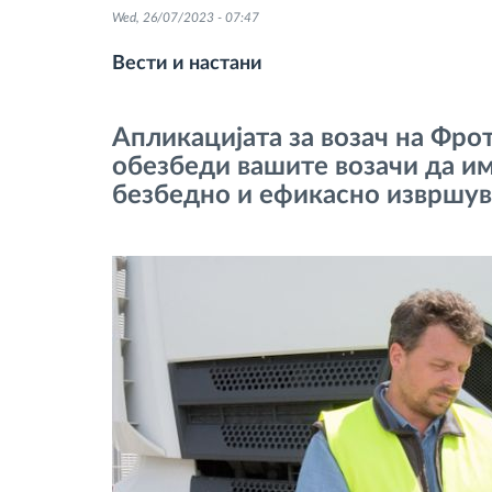
Wed, 26/07/2023 - 07:47
Контрола на пристап
Вести и настани
Управување со горивото
Апликацијата за возач на Фро
обезбеди вашите возачи да им
Планирање и следење на рутите
безбедно и ефикасно извршув
Автоматска идентификација на
возачите
Откријте ги сите можности