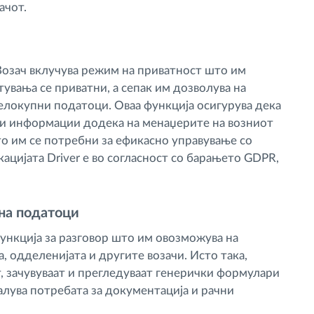
ачот.
Возач вклучува режим на приватност што им
увања се приватни, а сепак им дозволува на
елокупни податоци. Оваа функција осигурува дека
ни информации додека на менаџерите на возниот
о им се потребни за ефикасно управување со
кацијата Driver е во согласност со барањето GDPR,
на податоци
ункција за разговор што им овозможува на
, одделенијата и другите возачи. Исто така,
т, зачувуваат и прегледуваат генерички формулари
алува потребата за документација и рачни