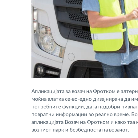
Апликацијата за возач на Фротком е алтер
моќна алатка се-во-едно дизајнирана да и
потребните функции, да ја подобри нивна
повратни информации во реално време. Во 
апликацијата Возач на Фротком и како таа
возниот парк и безбедноста на возачот.