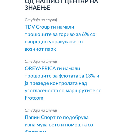
ОД НАШИОТ ЦЕНТАР НА
ЗНАЕЊЕ
Студија на случај
TDV Group ги намали
трошоците за гориво за 6% со
напредно управување со
возниот парк
Студија на случај
OREYAFRICA ги намали
трошоците за флотата за 13% и
ја презеде контролата над
усогласеноста со маршрутите со
Frotcom
Студија на случај
Папин Спорт го подобрува
изнајмувањето и помошта со