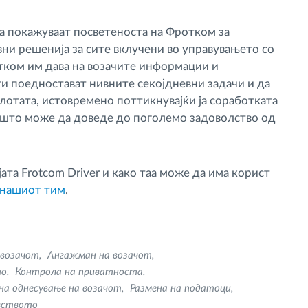
 ја покажуваат посветеноста на Фротком за
ни решенија за сите вклучени во управувањето со
отком им дава на возачите информации и
ги поедностават нивните секојдневни задачи и да
отата, истовремено поттикнувајќи ја соработката
, што може да доведе до поголемо задоволство од
ата Frotcom Driver и како таа може да има корист
а нашиот тим
.
 возачот
Ангажман на возачот
то
Контрола на приватноста
на однесување на возачот
Размена на податоци
авството