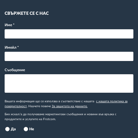
СВЪРЖЕТЕ СЕ С НАС
Име
*
Имейл
*
Съобщение
Вашата информация ще се използва в съответствие с нашата
с нашата политика за
поверителност
. Научете повече
За защитата на данните.
Бих искал/а да получаваме маркетингови съобщения и новини във връзка с
продуктите и услугите на Frotcom.
Да
Не