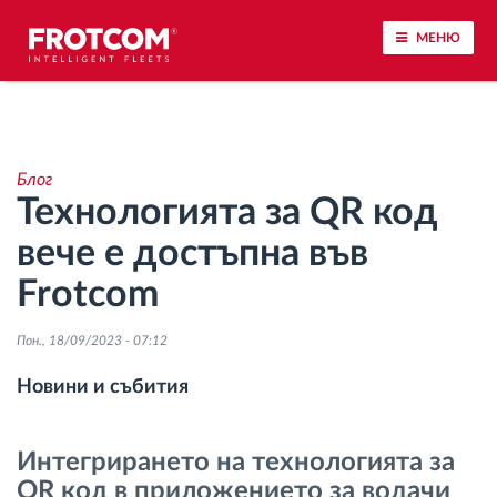
МЕНЮ
Проследяване на превозното средство и
наблюдение на датчиците
Блог
Технологията за QR код
Анализ на стила на шофиране
вече е достъпна във
Наблюдение на времената за шофиране
Frotcom
Управление на работната сила
Пон., 18/09/2023 - 07:12
Новини и събития
Дистанционно сваляне на данни от тахограф
Интегрирането на технологията за
Контрол на достъпа
QR код в приложението за водачи