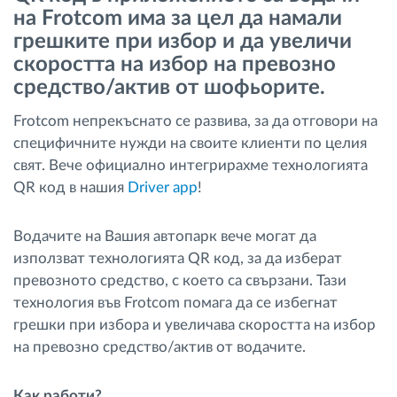
на Frotcom има за цел да намали
Управление на горивото
грешките при избор и да увеличи
скоростта на избор на превозно
Планиране на маршрути и мониторинг
средство/актив от шофьорите.
Автоматична идентификация на шофьора
Frotcom непрекъснато се развива, за да отговори на
специфичните нужди на своите клиенти по целия
свят. Вече официално интегрирахме технологията
Разберете за всички функционалности
QR код в нашия
Driver app
!
Водачите на Вашия автопарк вече могат да
използват технологията QR код, за да изберат
Как отговаряме на нуждите на всяка
превозното средство, с което са свързани. Тази
флота
технология във Frotcom помага да се избегнат
грешки при избора и увеличава скоростта на избор
Калкулатор за спестявания
на превозно средство/актив от водачите.
Как работи?