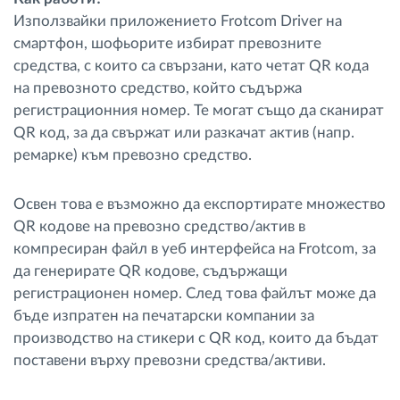
Използвайки приложението Frotcom Driver на
смартфон, шофьорите избират превозните
средства, с които са свързани, като четат QR кода
на превозното средство, който съдържа
регистрационния номер. Те могат също да сканират
QR код, за да свържат или разкачат актив (напр.
ремарке) към превозно средство.
Освен това е възможно да експортирате множество
QR кодове на превозно средство/актив в
компресиран файл в уеб интерфейса на Frotcom, за
да генерирате QR кодове, съдържащи
регистрационен номер. След това файлът може да
бъде изпратен на печатарски компании за
производство на стикери с QR код, които да бъдат
поставени върху превозни средства/активи.