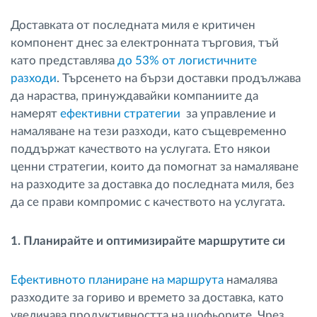
Доставката от последната миля е критичен
компонент днес за електронната търговия, тъй
като представлява
до 53% от логистичните
разходи
. Търсенето на бързи доставки продължава
да нараства, принуждавайки компаниите да
намерят
eфективни стратегии
за управление и
намаляване на тези разходи, като същевременно
поддържат качеството на услугата. Ето някои
ценни стратегии, които да помогнат за намаляване
на разходите за доставка до последната миля, без
да се прави компромис с качеството на услугата.
1. Планирайте и оптимизирайте маршрутите си
Eфективното планиране на маршрута
намалява
разходите за гориво и времето за доставка, като
увеличава продуктивността на шофьорите. Чрез