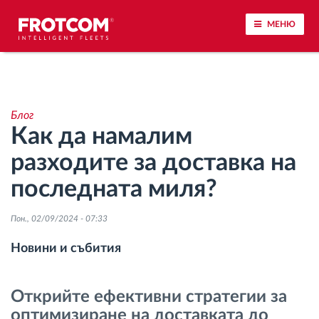
МЕНЮ
Проследяване на превозното средство и
наблюдение на датчиците
Блог
Как да намалим
Анализ на стила на шофиране
разходите за доставка на
Наблюдение на времената за шофиране
последната миля?
Управление на работната сила
Пон., 02/09/2024 - 07:33
Новини и събития
Дистанционно сваляне на данни от тахограф
Открийте ефективни стратегии за
Контрол на достъпа
оптимизиране на доставката до