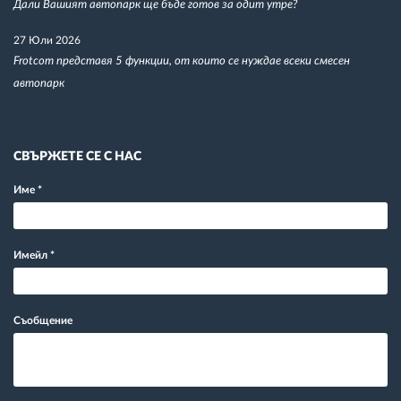
Дали Вашият автопарк ще бъде готов за одит утре?
27 Юли 2026
Frotcom представя 5 функции, от които се нуждае всеки смесен
автопарк
СВЪРЖЕТЕ СЕ С НАС
Име
*
Имейл
*
Съобщение