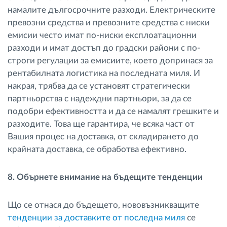
намалите дългосрочните разходи. Електрическите
превозни средства и превозните средства с ниски
емисии често имат по-ниски експлоатационни
разходи и имат достъп до градски райони с по-
строги регулации за емисиите, което допринася за
рентабилната логистика на последната миля. И
накрая, трябва да се установят стратегически
партньорства с надеждни партньори, за да се
подобри ефективността и да се намалят грешките и
разходите. Това ще гарантира, че всяка част от
Вашия процес на доставка, от складирането до
крайната доставка, се обработва ефективно.
8. Обърнете внимание на бъдещите тенденции
Що се отнася до бъдещето, нововъзникващите
тенденции за доставките от последна миля
се