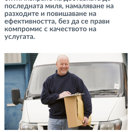
последната миля, намаляване на
Управление на горивото
разходите и повишаване на
ефективността, без да се прави
Планиране на маршрути и мониторинг
компромис с качеството на
услугата.
Автоматична идентификация на шофьора
Разберете за всички функционалности
Как отговаряме на нуждите на всяка
флота
Калкулатор за спестявания