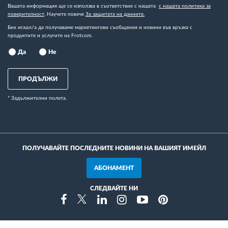
Вашата информация ще се използва в съответствие с нашата
с нашата политика за
поверителност
. Научете повече
За защитата на данните.
Бих искал/а да получаваме маркетингови съобщения и новини във връзка с
продуктите и услугите на Frotcom.
Да
Не
ПРОДЪЛЖИ
* Задължителни полета.
ПОЛУЧАВАЙТЕ ПОСЛЕДНИТЕ НОВИНИ НА ВАШИЯТ ИМЕЙЛ
АБОНАМЕНТ
СЛЕДВАЙТЕ НИ
Instragram
Facebook
Twitter
Linkedin
Youtube
Pinterest