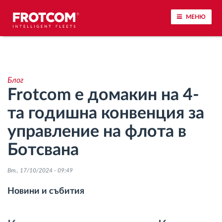
МЕНЮ
Проследяване на превозното средство и
наблюдение на датчиците
Блог
Frotcom е домакин на 4-
Анализ на стила на шофиране
та годишна конвенция за
Наблюдение на времената за шофиране
управление на флота в
Ботсвана
Управление на работната сила
Вт., 17/10/2024 - 09:49
Дистанционно сваляне на данни от тахограф
Новини и събития
Контрол на достъпа