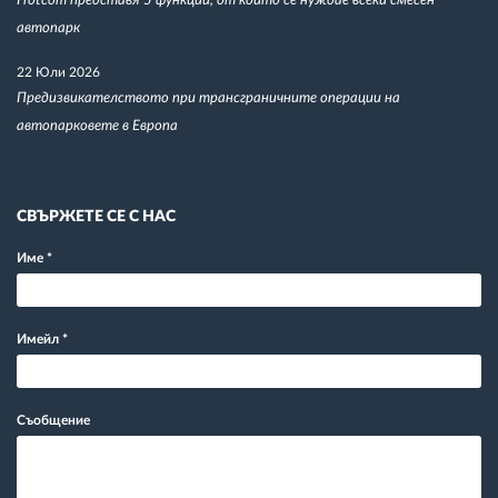
Frotcom представя 5 функции, от които се нуждае всеки смесен
автопарк
22 Юли 2026
Предизвикателството при трансграничните операции на
автопарковете в Европа
СВЪРЖЕТЕ СЕ С НАС
Име
*
Имейл
*
Съобщение