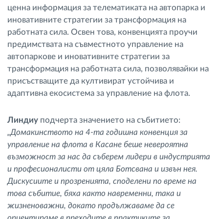
ценна информация за телематиката на автопарка и
иновативните стратегии за трансформация на
работната сила. Освен това, конвенцията проучи
предимствата на съвместното управление на
автопаркове и иновативните стратегии за
трансформация на работната сила, позволявайки на
присъстващите да култивират устойчива и
адаптивна екосистема за управление на флота.
Линдиу
подчерта значението на събитието:
„Домакинството на 4-та годишна конвенция за
управление на флота в Касане беше невероятна
възможност за нас да съберем лидери в индустрията
и професионалисти от цяла Ботсвана и извън нея.
Дискусиите и прозренията, споделени по време на
това събитие, бяха както навременни, така и
жизненоважни, докато продължаваме да се
ориентираме в преходите в практиките за