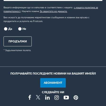
Вашата информация ще се използва в съответствие с нашата
с нашата политика за
поверителност
. Научете повече
За защитата на данните.
Бих искал/а да получаваме маркетингови съобщения и новини във връзка с
продуктите и услугите на Frotcom.
Да
Не
ПРОДЪЛЖИ
* Задължителни полета.
ПОЛУЧАВАЙТЕ ПОСЛЕДНИТЕ НОВИНИ НА ВАШИЯТ ИМЕЙЛ
АБОНАМЕНТ
СЛЕДВАЙТЕ НИ
Instragram
Facebook
Twitter
Linkedin
Youtube
Pinterest