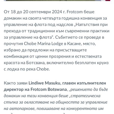
От 18 до 20 септември 2024 г. Frotcom беше
домакин на своята четвърта годишна конвенция за
управление на флота под надслов „Напътствия при
прехода от традиционни към съвременни практики
за управление на флота“. Събитието се проведе в
прочутия Chobe Marina Lodge в Касане, място,
избрано да предложи на присъстващите
комбинация от ценни прозрения и естествената
красота на Ботсвана, включително безплатен круиз
с лодка по река Chobe.
Както заяви
Lindiwe Masuku, главен изпълнителен
директор на Frotcom Botswana
,
„решението да бъде
домакин на тази конвенция беше „стратегическа
стъпка за овластяване на общността за управление
на автопаркове, повишаване на конкурентното им