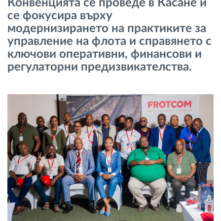
Конвенцията се проведе в Касане и
Управление на горивото
се фокусира върху
модернизирането на практиките за
Планиране на маршрути и мониторинг
управление на флота и справянето с
ключови оперативни, финансови и
Автоматична идентификация на шофьора
регулаторни предизвикателства.
Разберете за всички функционалности
Как отговаряме на нуждите на всяка
флота
Калкулатор за спестявания