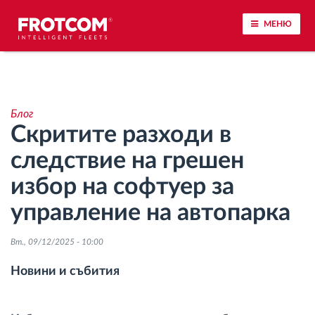
МЕНЮ
Проследяване на превозното средство и
наблюдение на датчиците
Блог
Скритите разходи в
Анализ на стила на шофиране
следствие на грешен
Наблюдение на времената за шофиране
избор на софтуер за
управление на автопарка
Управление на работната сила
Вт., 09/12/2025 - 10:00
Дистанционно сваляне на данни от тахограф
Новини и събития
Контрол на достъпа