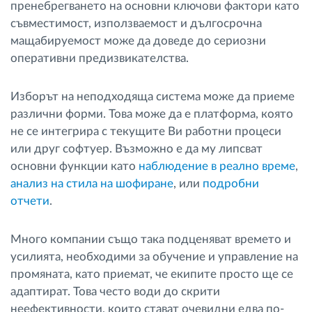
пренебрегването на основни ключови фактори като
съвместимост, използваемост и дългосрочна
мащабируемост може да доведе до сериозни
оперативни предизвикателства.
Изборът на неподходяща система може да приеме
различни форми. Това може да е платформа, която
не се интегрира с текущите Ви работни процеси
или друг софтуер. Възможно е да му липсват
основни функции като
наблюдение в реално време
,
анализ на стила на шофиране
, или
подробни
отчети
.
Много компании също така подценяват времето и
усилията, необходими за обучение и управление на
промяната, като приемат, че екипите просто ще се
адаптират. Това често води до скрити
неефективности, които стават очевидни едва по-