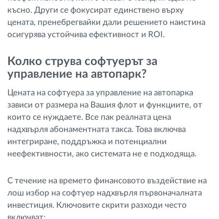
късно. Други се фокусират единствено върху
цената, пренебрегвайки дали решението наистина
осигурява устойчива ефективност и ROI.
Колко струва софтуерът за
управление на автопарк?
Цената на софтуера за управление на автопарка
зависи от размера на Вашия флот и функциите, от
които се нуждаете. Все пак реалната цена
надхвърля абонаментната такса. Това включва
интегриране, поддръжка и потенциални
неефективности, ако системата не е подходяща.
С течение на времето финансовото въздействие на
лош избор на софтуер надхвърля първоначалната
инвестиция. Ключовите скрити разходи често
включват: