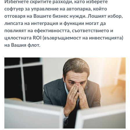
Избегнете скритите разходи, като изберете
Управление на горивото
софтуер за управление на автопарка, който
отговаря на Вашите бизнес нужди. Лошият избор,
Планиране на маршрути и мониторинг
липсата на интеграция и функции могат да
повлияят на ефективността, съответствието и
цялостната ROI (възвръщаемост на инвестицията)
Автоматична идентификация на шофьора
на Вашия флот.
Разберете за всички функционалности
Как отговаряме на нуждите на всяка
флота
Калкулатор за спестявания