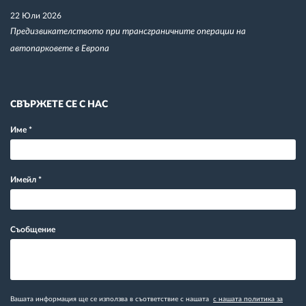
22 Юли 2026
Предизвикателството при трансграничните операции на
автопарковете в Европа
СВЪРЖЕТЕ СЕ С НАС
Име
*
Имейл
*
Съобщение
Вашата информация ще се използва в съответствие с нашата
с нашата политика за