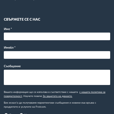
СВЪРЖЕТЕ СЕ С НАС
Име
*
Имейл
*
Съобщение
Вашата информация ще се използва в съответствие с нашата
с нашата политика за
поверителност
. Научете повече
За защитата на данните.
Бих искал/а да получаваме маркетингови съобщения и новини във връзка с
продуктите и услугите на Frotcom.