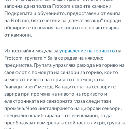
започна да използва Frotcom в своите камиони.
Подкрепата и обучението, предоставени от екипа
на Frotcom, бяха счетени за „впечатляващи“ поради
обширните познания на екипа относно автопарка
от камиони.
Използвайки модула за
управление на горивото
на
Frotcom, групата Y Salla се радва на няколко
предимства. Групата управлява разхода на гориво на
своя флот с помощта на сензори за гориво, които
измерват нивото на горивото с помощта на
"капацитивен" метод. Капацитетът на сензорите
варира при промяна на нивото на горивото и
електрониката на сензорната глава следи тази
промяна. Чрез инсталирането на цифрови сензори,
специално калибрирани за всеки камион, за да
преобразуват измерената стойност в литри, групата