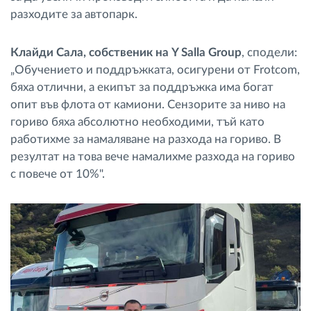
разходите за автопарк.
Клайди Сала, собственик на Y Salla Group
, сподели:
„Обучението и поддръжката, осигурени от Frotcom,
бяха отлични, а екипът за поддръжка има богат
опит във флота от камиони. Сензорите за ниво на
гориво бяха абсолютно необходими, тъй като
работихме за намаляване на разхода на гориво. В
резултат на това вече намалихме разхода на гориво
с повече от 10%".