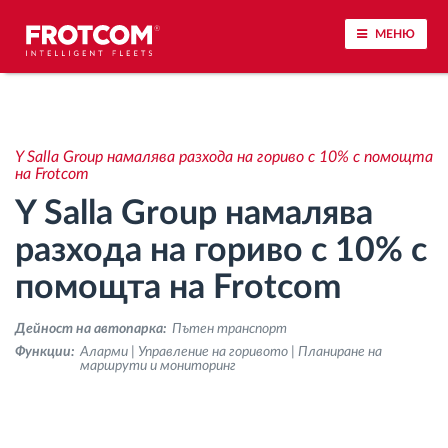
МЕНЮ
Проследяване на превозното средство и
наблюдение на датчиците
Y Salla Group намалява разхода на гориво с 10% с помощта
на Frotcom
Анализ на стила на шофиране
Y Salla Group намалява
разхода на гориво с 10% с
Наблюдение на времената за шофиране
помощта на Frotcom
Управление на работната сила
Дейност на автопарка:
Пътен транспорт
Функции:
Аларми | Управление на горивото | Планиране на
Дистанционно сваляне на данни от тахограф
маршрути и мониторинг
Контрол на достъпа