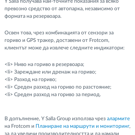
Y Salla получава най-точните показания за всяко
превозно средство от автопарка, независимо от
формата на резервоара.
Освен това, чрез комбинацията от сензори за
гориво и GPS тракер, доставени от Frotcom,
клиентът може да извлече следните индикатори:
<li> Ниво на гориво в резервоара;
<li> Зареждане или дренаж на гориво;
<li> Разход на гориво;
<li> Среден разход на гориво по разстояние;
<li> Среден разход на гориво за период.
В допълнение, Y Salla Group използва чрез
алармите
на Frotcom и
Планиране на маршрути и мониторинг
,
за да увеличи производителността и да намали