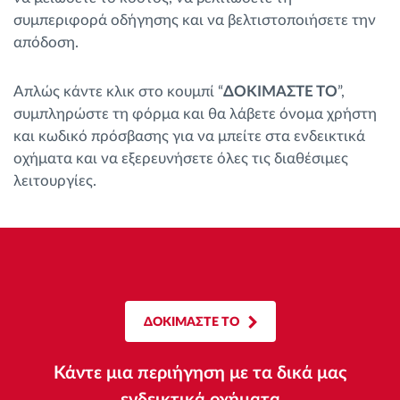
Διαχείριση καυσίμου
συμπεριφορά οδήγησης και να βελτιστοποιήσετε την
απόδοση.
Σχεδιασμός και παρακολούθηση διαδρομής
Απλώς κάντε κλικ στο κουμπί “
ΔΟΚΙΜΑΣΤΕ ΤΟ
”,
συμπληρώστε τη φόρμα και θα λάβετε όνομα χρήστη
Αυτόματη αναγνώριση οδηγού
και κωδικό πρόσβασης για να μπείτε στα ενδεικτικά
οχήματα και να εξερευνήσετε όλες τις διαθέσιμες
Ανακαλύψτε όλα τα χαρακτηριστικά
λειτουργίες.
Πώς να λύσουμε τις ανάγκες των
δραστηριοτήτων του στόλου
ΔΟΚΙΜΑΣΤΕ ΤΟ
Υπολογιστής εξοικονόμησης
Κάντε μια περιήγηση με τα δικά μας