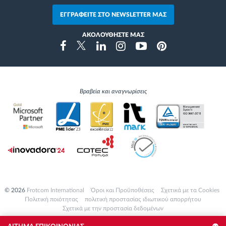
ΕΓΓΡΑΦΕΙΤΕ ΣΤΟ NEWSLETTER ΜΑΣ
ΑΚΟΛΟΥΘΗΣΤΕ ΜΑΣ
Instragram
Facebook
Twitter
Linkedin
Youtube
Pinterest
Βραβεία και αναγνωρίσεις
© 2026
Frotcom International
Όροι και Προϋποθέσεις
Σχετικά με τα Cookies
Πολιτική ποιότητας
πολιτική προστασίας ιδιωτικού απορρήτου
Σχετικά με την προστασία δεδομένων