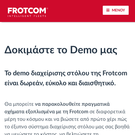
ΜΕΝΟΥ
Εντοπισμός οχημάτων και παρακολούθηση
αισθητήρων
Δοκιμάστε το Demo μας
Ανάλυση οδηγικής συμπεριφοράς
Το demo διαχείρισης στόλου της Frotcom
Παρακολούθηση του χρόνου οδήγησης
είναι δωρεάν, εύκολο και διαισθητικό.
Διαχείριση εργατικού δυναμικού
Θα μπορείτε
να παρακολουθείτε πραγματικά
Λήψη ταχογράφου από απόσταση
οχήματα εξοπλισμένα με τη Frotcom
σε διαφορετικά
μέρη του κόσμου και να βιώσετε από πρώτο χέρι πώς
Έλεγχος πρόσβασης
το έξυπνο σύστημα διαχείρισης στόλου μας σας βοηθά
να μειώσετε το κόστος, να βελτιώσετε τη