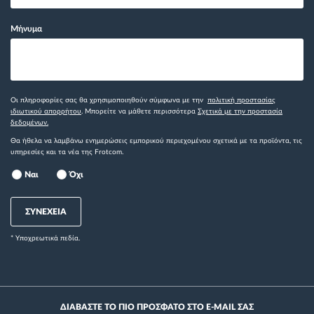
Μήνυμα
Οι πληροφορίες σας θα χρησιμοποιηθούν σύμφωνα με την
πολιτική προστασίας
ιδιωτικού απορρήτου
. Μπορείτε να μάθετε περισσότερα
Σχετικά με την προστασία
δεδομένων.
Θα ήθελα να λαμβάνω ενημερώσεις εμπορικού περιεχομένου σχετικά με τα προϊόντα, τις
υπηρεσίες και τα νέα της Frotcom.
Ναι
Όχι
ΣΥΝΕΧΕΙΑ
* Yποχρεωτικά πεδία.
ΔΙΑΒΑΣΤΕ ΤΟ ΠΙΟ ΠΡΟΣΦΑΤΟ ΣΤΟ E-MAIL ΣΑΣ