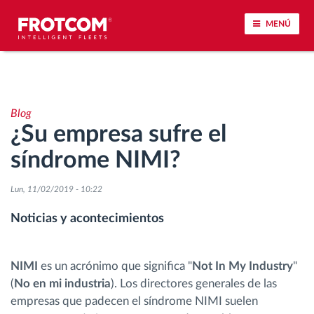
MENÚ
Seguimiento de vehículos y control de sensores
Blog
Análisis de la conducta en la conducción
¿Su empresa sufre el
síndrome NIMI?
Seguimiento del tiempo de conducción
Lun, 11/02/2019 - 10:22
Gestión de plantilla
Noticias y acontecimientos
Descarga remota del tacógrafo
NIMI
es un acrónimo que significa "
Not In My Industry
"
Control de acceso
(
No en mi industria
). Los directores generales de las
empresas que padecen el síndrome NIMI suelen
Gestión de combustible