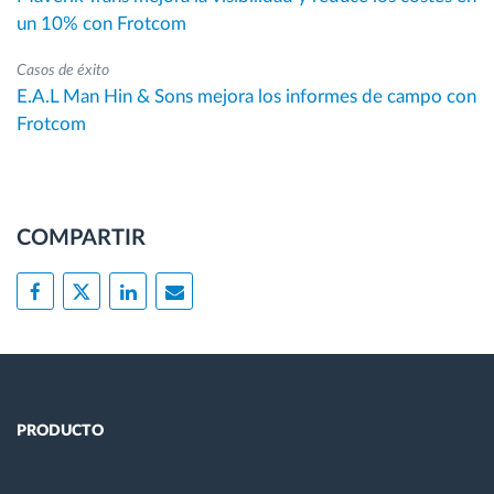
un 10% con Frotcom
Casos de éxito
E.A.L Man Hin & Sons mejora los informes de campo con
Frotcom
COMPARTIR
PRODUCTO