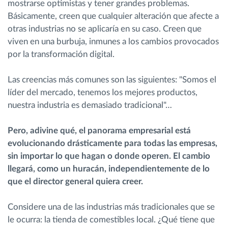
mostrarse optimistas y tener grandes problemas.
Básicamente, creen que cualquier alteración que afecte a
Planificación y seguimiento de rutas
otras industrias no se aplicaría en su caso. Creen que
viven en una burbuja, inmunes a los cambios provocados
por la transformación digital.
Identificación automática del conductor
Las creencias más comunes son las siguientes: "Somos el
Descubrir todas las características
líder del mercado, tenemos los mejores productos,
nuestra industria es demasiado tradicional"…
Pero, adivine qué, el panorama empresarial está
¿Cómo podemos ayudar en el control de la
evolucionando drásticamente para todas las empresas,
actividad de su flota?
sin importar lo que hagan o donde operen. El cambio
llegará, como un huracán, independientemente de lo
Calculadora de ahorro
que el director general quiera creer.
Considere una de las industrias más tradicionales que se
le ocurra: la tienda de comestibles local. ¿Qué tiene que