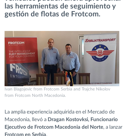
las herramientas de seguimiento y
gestión de flotas de Frotcom.
Planificación y seguimiento de rutas
Identificación automática del conductor
Descubrir todas las características
¿Cómo podemos ayudar en el control de la
actividad de su flota?
Ivan Blagojevic from Frotcom Serbia and Trajche Nikolov
from Frotcom North Macedonia.
Calculadora de ahorro
La amplia experiencia adquirida en el Mercado de
Macedonia, llevó a
Dragan Kostovksi, Funcionario
Ejecutivo de Frotcom Macedonia del Norte
, a lanzar
Frotcom en Serbia
.