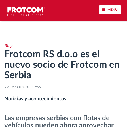
MENÚ
Seguimiento de vehículos y control de sensores
Blog
Análisis de la conducta en la conducción
Frotcom RS d.o.o es el
nuevo socio de Frotcom en
Seguimiento del tiempo de conducción
Serbia
Gestión de plantilla
Vie, 06/03/2020 - 12:56
Descarga remota del tacógrafo
Noticias y acontecimientos
Control de acceso
Las empresas serbias con flotas de
vehículos pueden ahora aprovechar
Gestión de combustible