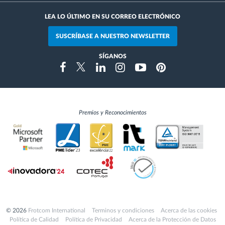
LEA LO ÚLTIMO EN SU CORREO ELECTRÓNICO
SUSCRÍBASE A NUESTRO NEWSLETTER
SÍGANOS
Instragram
Facebook
Twitter
Linkedin
Youtube
Pinterest
Premios y Reconocimientos
© 2026
Frotcom International
Terminos y condiciones
Acerca de las cookies
Política de Calidad
Política de Privacidad
Acerca de la Protección de Datos