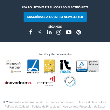
LEA LO ÚLTIMO EN SU CORREO ELECTRÓNICO
SUSCRÍBASE A NUESTRO NEWSLETTER
SÍGANOS
Instragram
Facebook
Twitter
Linkedin
Youtube
Pinterest
Premios y Reconocimientos
© 2026
Frotcom International
Terminos y condiciones
Acerca de las cookies
Política de Calidad
Política de Privacidad
Acerca de la Protección de Datos