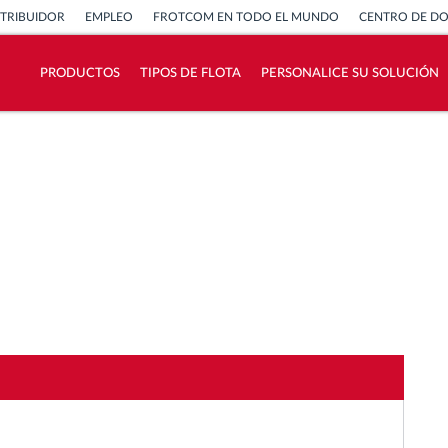
STRIBUIDOR
EMPLEO
FROTCOM EN TODO EL MUNDO
CENTRO DE D
PRODUCTOS
TIPOS DE FLOTA
PERSONALICE SU SOLUCIÓN
¿Cómo podemos ayudar en el control de la
actividad de su flota?
Calculadora de ahorro