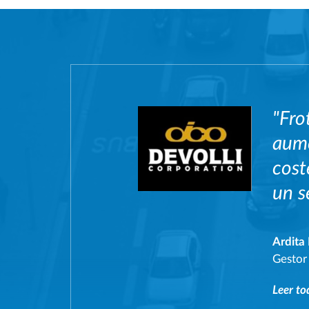
"Fro
aume
cost
un s
Ardita
Gestor
Leer to