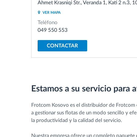
Ahmet Krasniqi Str., Veranda 1, Kati 2 n.3, 
VER MAPA
Control de acceso
Teléfono
049 550 553
Gestión de combustible
CONTACTAR
Planificación y seguimiento de rutas
Identificación automática del
conductor
Estamos a su servicio para a
Descubrir todas las características
Frotcom Kosovo es el distribuidor de Frotcom 
a gestionar sus flotas de un modo sencillo y ef
la productividad y la calidad del servicio.
Nuestra empresa ofrece un completo paquete de