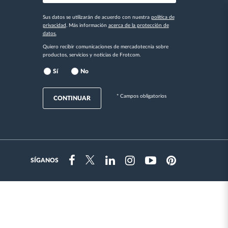
Sus datos se utilizarán de acuerdo con nuestra
política de
privacidad
. Más información
acerca de la protección de
datos.
Quiero recibir comunicaciones de mercadotecnia sobre
productos, servicios y noticias de Frotcom.
Sí
No
* Campos obligatorios
CONTINUAR
SÍGANOS
Instragram
Facebook
Twitter
Linkedin
Youtube
Pinterest