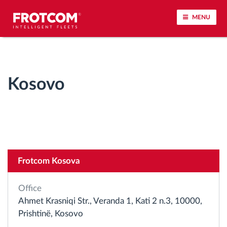
MENU
Voertuigtracking en sensorbewaking
Kosovo
Rijgedrag analyse
Controle van rijtijden
Personeelsbeheer
Frotcom Kosova
Downloaden van tachograaf op afstand
Office
Toegangsbeheer
Ahmet Krasniqi Str., Veranda 1, Kati 2 n.3, 10000,
Prishtinë, Kosovo
Brandstofbeheer