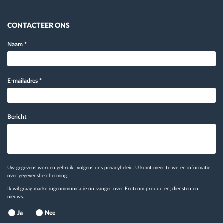
CONTACTEER ONS
Naam
*
E-mailadres
*
Bericht
Uw gegevens worden gebruikt volgens ons
privacybeleid
. U komt meer te weten
informatie
over gegevensbescherming.
Ik wil graag marketingcommunicatie ontvangen over Frotcom producten, diensten en
nieuws.
Ja
Nee