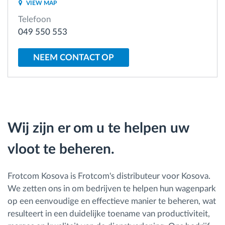
VIEW MAP
Telefoon
Routeplanning en -monitoring
049 550 553
Automatische bestuurdersidentificatie
NEEM CONTACT OP
Ontdek alle functies
Wij zijn er om u te helpen uw
Hoe we de noden van elke vlootactiviteit
vloot te beheren.
oplossen
Besparingscalculator
Frotcom Kosova is Frotcom's distributeur voor Kosova.
We zetten ons in om bedrijven te helpen hun wagenpark
op een eenvoudige en effectieve manier te beheren, wat
resulteert in een duidelijke toename van productiviteit,