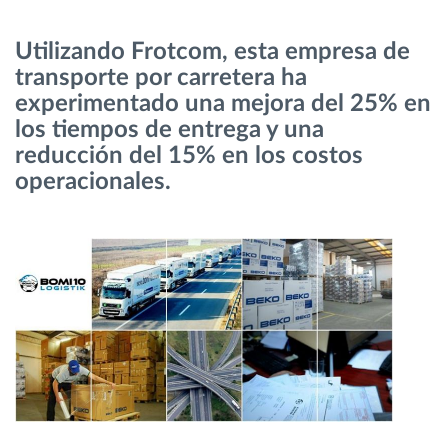
Utilizando Frotcom, esta empresa de
Planificación y seguimiento de rutas
transporte por carretera ha
experimentado una mejora del 25% en
Identificación automática del conductor
los tiempos de entrega y una
reducción del 15% en los costos
Descubrir todas las características
operacionales.
¿Cómo podemos ayudar en el control de la
actividad de su flota?
Calculadora de ahorro