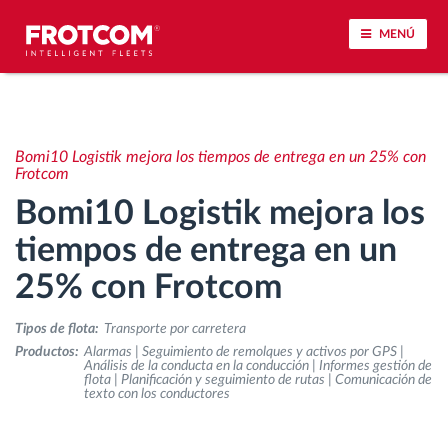
MENÚ
Seguimiento de vehículos y control de sensores
Bomi10 Logistik mejora los tiempos de entrega en un 25% con
Análisis de la conducta en la conducción
Frotcom
Bomi10 Logistik mejora los
Seguimiento del tiempo de conducción
tiempos de entrega en un
25% con Frotcom
Gestión de plantilla
Tipos de flota:
Transporte por carretera
Descarga remota del tacógrafo
Productos:
Alarmas | Seguimiento de remolques y activos por GPS |
Análisis de la conducta en la conducción | Informes gestión de
flota | Planificación y seguimiento de rutas | Comunicación de
Control de acceso
texto con los conductores
Gestión de combustible